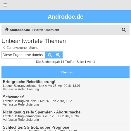
Androdoc.de
S
Androdoc.de
Foren-Übersicht
u
Unbeantwortete Themen
c
Zur erweiterten Suche
h
Suche
Erweiterte Suche
e
Die Suche ergab 14 Treffer •Seite
1
von
1
Themen
Erfolgreiche Refertilisierung!
Letzter Beitragvon
Mietzmietz
«
Mo 23. Apr 2018, 13:01
Verfasstin
Refertilisierung
Schwanger!
Letzter Beitragvon
Tonia
«
Mo 26. Feb 2018, 12:21
Verfasstin
Refertilisierung
Nicht genug reife Spermien - Abortursache
Letzter Beitragvon
Anonymus
«
Fr 29. Jul 2016, 18:36
Verfasstin
Refertilisierung
Schlechtes SG trotz super Prognose