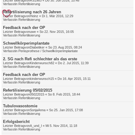
Letzter Beitragvon
RS1983
«
Do 30. Jun 2016, 10:48
Verfasstin
Refertilisierung
Refertilisierung nach 26 Jahren
Letzter Beitragvon
Heinz
«
Di 1. Mär 2016, 12:29
Verfasstin
Refertilisierung
Feedback nach der OP
Letzter Beitragvon
uwe
«
So 22. Nov 2015, 16:05
Verfasstin
Refertilisierung
Schwellkörperimplantate
Letzter Beitragvon
Diabetiker
«
So 23. Aug 2015, 08:24
Verfasstin
Penisprothese / Schwellkörperimplantate
2. SG nach Refi schlechter als das erste
Letzter Beitragvon
Kinderwunsch82
«
Do 2. Jul 2015, 11:39
Verfasstin
Refertilisierung
Feedback nach der OP
Letzter Beitragvon
kinderwunsch15
«
Do 16. Apr 2015, 15:11
Verfasstin
Refertilisierung
Refertilisierung 05/02/2015
Letzter Beitragvon
05022015
«
So 8. Feb 2015, 18:44
Verfasstin
Refertilisierung
Tubulovasostomie
Letzter Beitragvon
SonjaAnna
«
So 25. Jan 2015, 17:08
Verfasstin
Refertilisierung
Erfolgsbericht
Letzter Beitragvon
A_und_I
«
Mi 5. Nov 2014, 11:18
Verfasstin
Refertilisierung