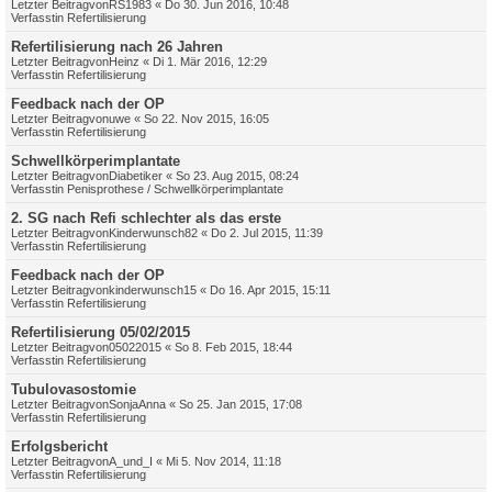
Letzter Beitragvon
RS1983
«
Do 30. Jun 2016, 10:48
Verfasstin
Refertilisierung
Refertilisierung nach 26 Jahren
Letzter Beitragvon
Heinz
«
Di 1. Mär 2016, 12:29
Verfasstin
Refertilisierung
Feedback nach der OP
Letzter Beitragvon
uwe
«
So 22. Nov 2015, 16:05
Verfasstin
Refertilisierung
Schwellkörperimplantate
Letzter Beitragvon
Diabetiker
«
So 23. Aug 2015, 08:24
Verfasstin
Penisprothese / Schwellkörperimplantate
2. SG nach Refi schlechter als das erste
Letzter Beitragvon
Kinderwunsch82
«
Do 2. Jul 2015, 11:39
Verfasstin
Refertilisierung
Feedback nach der OP
Letzter Beitragvon
kinderwunsch15
«
Do 16. Apr 2015, 15:11
Verfasstin
Refertilisierung
Refertilisierung 05/02/2015
Letzter Beitragvon
05022015
«
So 8. Feb 2015, 18:44
Verfasstin
Refertilisierung
Tubulovasostomie
Letzter Beitragvon
SonjaAnna
«
So 25. Jan 2015, 17:08
Verfasstin
Refertilisierung
Erfolgsbericht
Letzter Beitragvon
A_und_I
«
Mi 5. Nov 2014, 11:18
Verfasstin
Refertilisierung