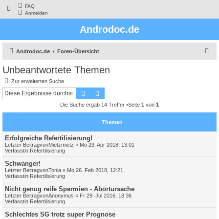
FAQ
Anmelden
Androdoc.de
S
Androdoc.de
Foren-Übersicht
u
Unbeantwortete Themen
c
Zur erweiterten Suche
h
Suche
Erweiterte Suche
e
Die Suche ergab 14 Treffer •Seite
1
von
1
Themen
Erfolgreiche Refertilisierung!
Letzter Beitragvon
Mietzmietz
«
Mo 23. Apr 2018, 13:01
Verfasstin
Refertilisierung
Schwanger!
Letzter Beitragvon
Tonia
«
Mo 26. Feb 2018, 12:21
Verfasstin
Refertilisierung
Nicht genug reife Spermien - Abortursache
Letzter Beitragvon
Anonymus
«
Fr 29. Jul 2016, 18:36
Verfasstin
Refertilisierung
Schlechtes SG trotz super Prognose