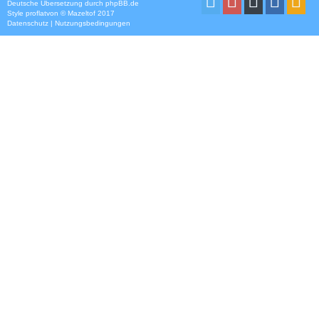
Deutsche Übersetzung durch
phpBB.de
Style
proflat
von ©
Mazeltof
2017
Datenschutz
|
Nutzungsbedingungen