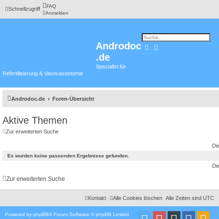
FAQ
Schnellzugriff
Anmelden
Androdoc
Suche
Erweiterte Suche
.de
Spezialist für
Refertilisierung & Vasovasostomie
Androdoc.de
Foren-Übersicht
Aktive Themen
Zur erweiterten Suche
Di
Es wurden keine passenden Ergebnisse gefunden.
Di
Zur erweiterten Suche
Kontakt
Alle Cookies löschen
Alle Zeiten sind
UTC
Powered by
phpBB
® Forum Software © phpBB Limited