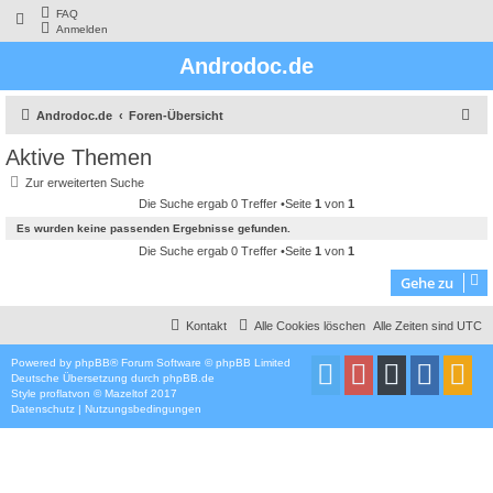
FAQ
Anmelden
Androdoc.de
S
Androdoc.de
Foren-Übersicht
u
Aktive Themen
c
Zur erweiterten Suche
h
Die Suche ergab 0 Treffer •Seite
1
von
1
e
Es wurden keine passenden Ergebnisse gefunden.
Die Suche ergab 0 Treffer •Seite
1
von
1
Gehe zu
Kontakt
Alle Cookies löschen
Alle Zeiten sind
UTC
Powered by
phpBB
® Forum Software © phpBB Limited
Deutsche Übersetzung durch
phpBB.de
Style
proflat
von ©
Mazeltof
2017
Datenschutz
|
Nutzungsbedingungen