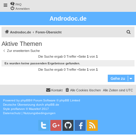
FAQ
Anmelden
Androdoc.de
S
Androdoc.de
Foren-Übersicht
u
Aktive Themen
c
Zur erweiterten Suche
h
Die Suche ergab 0 Treffer •Seite
1
von
1
e
Es wurden keine passenden Ergebnisse gefunden.
Die Suche ergab 0 Treffer •Seite
1
von
1
Gehe zu
Kontakt
Alle Cookies löschen
Alle Zeiten sind
UTC
Powered by
phpBB
® Forum Software © phpBB Limited
Deutsche Übersetzung durch
phpBB.de
Style
proflat
von ©
Mazeltof
2017
Datenschutz
|
Nutzungsbedingungen