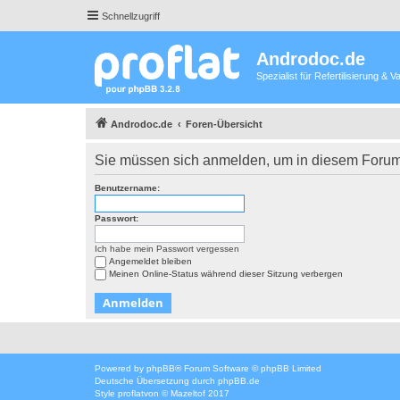
Schnellzugriff
Androdoc.de
Spezialist für Refertilisierung &
Androdoc.de
Foren-Übersicht
Sie müssen sich anmelden, um in diesem Forum 
Benutzername:
Passwort:
Ich habe mein Passwort vergessen
Angemeldet bleiben
Meinen Online-Status während dieser Sitzung verbergen
Powered by
phpBB
® Forum Software © phpBB Limited
Deutsche Übersetzung durch
phpBB.de
Style
proflat
von ©
Mazeltof
2017