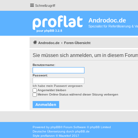
Schnellzugriff
Androdoc.de
Spezialist für Refertilisierung &
Androdoc.de
Foren-Übersicht
Sie müssen sich anmelden, um in diesem Forum 
Benutzername:
Passwort:
Ich habe mein Passwort vergessen
Angemeldet bleiben
Meinen Online-Status während dieser Sitzung verbergen
Powered by
phpBB
® Forum Software © phpBB Limited
Deutsche Übersetzung durch
phpBB.de
Style
proflat
von ©
Mazeltof
2017