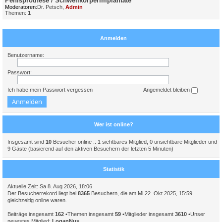
Penisprothese / Schwellkörperimplantate
Moderatoren:
Dr. Petsch
,
Admin
Themen:
1
Anmelden
Benutzername:
Passwort:
Ich habe mein Passwort vergessen
Angemeldet bleiben
Wer ist online?
Insgesamt sind
10
Besucher online :: 1 sichtbares Mitglied, 0 unsichtbare Mitglieder und
9 Gäste (basierend auf den aktiven Besuchern der letzten 5 Minuten)
Statistik
Aktuelle Zeit: Sa 8. Aug 2026, 18:06
Der Besucherrekord liegt bei
8365
Besuchern, die am Mi 22. Okt 2025, 15:59
gleichzeitig online waren.
Beiträge insgesamt
162
•Themen insgesamt
59
•Mitglieder insgesamt
3610
•Unser
neuestes Mitglied:
LoganNus