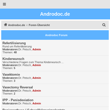
Androdoc.de
S
Androdoc.de
Foren-Übersicht
u
Androdoc Forum
c
h
Refertilisierung
Rund um Refertilisierung
e
Moderatoren:
Dr. Petsch
,
Admin
Themen:
48
Kinderwunsch
Verschiedene Fragen zum Thema Kinderwunsch ...
Moderatoren:
Dr. Petsch
,
Admin
Themen:
5
Vasektomie
Moderatoren:
Dr. Petsch
,
Admin
Themen:
3
Vasectomy Reversal
Moderatoren:
Dr. Petsch
,
Admin
Themen:
2
IPP - Penisdeviation
Moderatoren:
Dr. Petsch
,
Admin