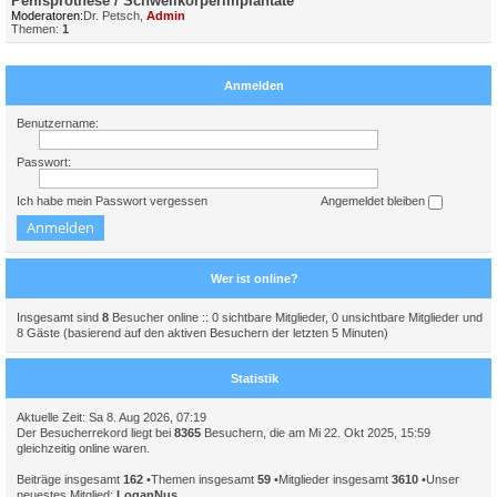
Penisprothese / Schwellkörperimplantate
Moderatoren:
Dr. Petsch
,
Admin
Themen:
1
Anmelden
Benutzername:
Passwort:
Ich habe mein Passwort vergessen
Angemeldet bleiben
Wer ist online?
Insgesamt sind
8
Besucher online :: 0 sichtbare Mitglieder, 0 unsichtbare Mitglieder und
8 Gäste (basierend auf den aktiven Besuchern der letzten 5 Minuten)
Statistik
Aktuelle Zeit: Sa 8. Aug 2026, 07:19
Der Besucherrekord liegt bei
8365
Besuchern, die am Mi 22. Okt 2025, 15:59
gleichzeitig online waren.
Beiträge insgesamt
162
•Themen insgesamt
59
•Mitglieder insgesamt
3610
•Unser
neuestes Mitglied:
LoganNus