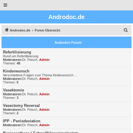
Androdoc.de
S
Androdoc.de
Foren-Übersicht
u
Androdoc Forum
c
h
Refertilisierung
Rund um Refertilisierung
e
Moderatoren:
Dr. Petsch
,
Admin
Themen:
48
Kinderwunsch
Verschiedene Fragen zum Thema Kinderwunsch ...
Moderatoren:
Dr. Petsch
,
Admin
Themen:
5
Vasektomie
Moderatoren:
Dr. Petsch
,
Admin
Themen:
3
Vasectomy Reversal
Moderatoren:
Dr. Petsch
,
Admin
Themen:
2
IPP - Penisdeviation
Moderatoren:
Dr. Petsch
,
Admin