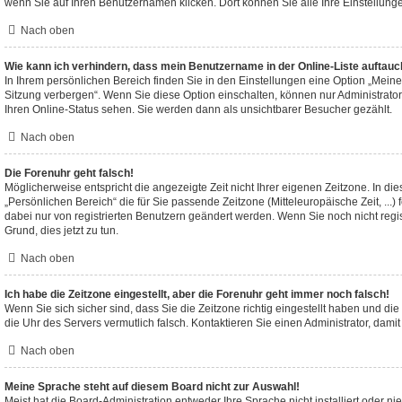
wenn Sie auf Ihren Benutzernamen klicken. Dort können Sie alle Ihre Einstellung
Nach oben
Wie kann ich verhindern, dass mein Benutzername in der Online-Liste auftauc
In Ihrem persönlichen Bereich finden Sie in den Einstellungen eine Option „Mein
Sitzung verbergen“. Wenn Sie diese Option einschalten, können nur Administrato
Ihren Online-Status sehen. Sie werden dann als unsichtbarer Besucher gezählt.
Nach oben
Die Forenuhr geht falsch!
Möglicherweise entspricht die angezeigte Zeit nicht Ihrer eigenen Zeitzone. In die
„Persönlichen Bereich“ die für Sie passende Zeitzone (Mitteleuropäische Zeit, ...)
dabei nur von registrierten Benutzern geändert werden. Wenn Sie noch nicht registri
Grund, dies jetzt zu tun.
Nach oben
Ich habe die Zeitzone eingestellt, aber die Forenuhr geht immer noch falsch!
Wenn Sie sich sicher sind, dass Sie die Zeitzone richtig eingestellt haben und die 
die Uhr des Servers vermutlich falsch. Kontaktieren Sie einen Administrator, dam
Nach oben
Meine Sprache steht auf diesem Board nicht zur Auswahl!
Meist hat die Board-Administration entweder Ihre Sprache nicht installiert oder n