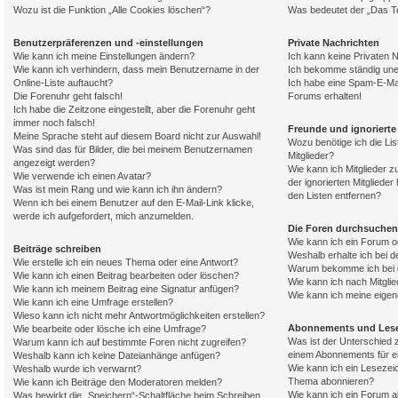
Wozu ist die Funktion „Alle Cookies löschen“?
Was bedeutet der „Das Te
Benutzerpräferenzen und -einstellungen
Private Nachrichten
Wie kann ich meine Einstellungen ändern?
Ich kann keine Privaten 
Wie kann ich verhindern, dass mein Benutzername in der
Ich bekomme ständig une
Online-Liste auftaucht?
Ich habe eine Spam-E-Mai
Die Forenuhr geht falsch!
Forums erhalten!
Ich habe die Zeitzone eingestellt, aber die Forenuhr geht
immer noch falsch!
Freunde und ignorierte 
Meine Sprache steht auf diesem Board nicht zur Auswahl!
Wozu benötige ich die Lis
Was sind das für Bilder, die bei meinem Benutzernamen
Mitglieder?
angezeigt werden?
Wie kann ich Mitglieder z
Wie verwende ich einen Avatar?
der ignorierten Mitgliede
Was ist mein Rang und wie kann ich ihn ändern?
den Listen entfernen?
Wenn ich bei einem Benutzer auf den E-Mail-Link klicke,
werde ich aufgefordert, mich anzumelden.
Die Foren durchsuchen
Wie kann ich ein Forum 
Beiträge schreiben
Weshalb erhalte ich bei 
Wie erstelle ich ein neues Thema oder eine Antwort?
Warum bekomme ich bei d
Wie kann ich einen Beitrag bearbeiten oder löschen?
Wie kann ich nach Mitgli
Wie kann ich meinem Beitrag eine Signatur anfügen?
Wie kann ich meine eige
Wie kann ich eine Umfrage erstellen?
Wieso kann ich nicht mehr Antwortmöglichkeiten erstellen?
Abonnements und Les
Wie bearbeite oder lösche ich eine Umfrage?
Was ist der Unterschied
Warum kann ich auf bestimmte Foren nicht zugreifen?
einem Abonnements für 
Weshalb kann ich keine Dateianhänge anfügen?
Wie kann ich ein Lesezei
Weshalb wurde ich verwarnt?
Thema abonnieren?
Wie kann ich Beiträge den Moderatoren melden?
Wie kann ich ein Forum 
Was bewirkt die „Speichern“-Schaltfläche beim Schreiben