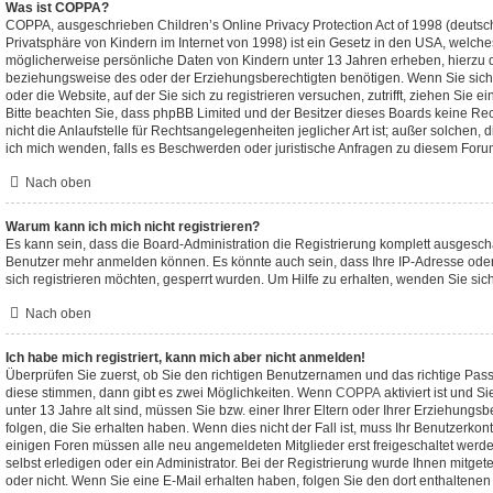
Was ist COPPA?
COPPA, ausgeschrieben Children’s Online Privacy Protection Act of 1998 (deutsc
Privatsphäre von Kindern im Internet von 1998) ist ein Gesetz in den USA, welches
möglicherweise persönliche Daten von Kindern unter 13 Jahren erheben, hierzu 
beziehungsweise des oder der Erziehungsberechtigten benötigen. Wenn Sie sich u
oder die Website, auf der Sie sich zu registrieren versuchen, zutrifft, ziehen Sie e
Bitte beachten Sie, dass phpBB Limited und der Besitzer dieses Boards keine R
nicht die Anlaufstelle für Rechtsangelegenheiten jeglicher Art ist; außer solchen, 
ich mich wenden, falls es Beschwerden oder juristische Anfragen zu diesem Foru
Nach oben
Warum kann ich mich nicht registrieren?
Es kann sein, dass die Board-Administration die Registrierung komplett ausgescha
Benutzer mehr anmelden können. Es könnte auch sein, dass Ihre IP-Adresse ode
sich registrieren möchten, gesperrt wurden. Um Hilfe zu erhalten, wenden Sie sic
Nach oben
Ich habe mich registriert, kann mich aber nicht anmelden!
Überprüfen Sie zuerst, ob Sie den richtigen Benutzernamen und das richtige P
diese stimmen, dann gibt es zwei Möglichkeiten. Wenn
COPPA
aktiviert ist und 
unter 13 Jahre alt sind, müssen Sie bzw. einer Ihrer Eltern oder Ihrer Erziehung
folgen, die Sie erhalten haben. Wenn dies nicht der Fall ist, muss Ihr Benutzerkonto
einigen Foren müssen alle neu angemeldeten Mitglieder erst freigeschaltet wer
selbst erledigen oder ein Administrator. Bei der Registrierung wurde Ihnen mitgeteil
oder nicht. Wenn Sie eine E-Mail erhalten haben, folgen Sie den dort enthalten