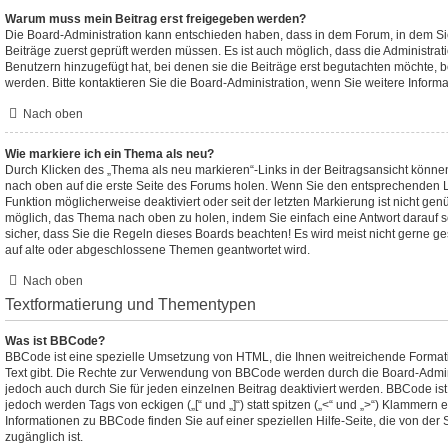
Warum muss mein Beitrag erst freigegeben werden?
Die Board-Administration kann entschieden haben, dass in dem Forum, in dem Sie 
Beiträge zuerst geprüft werden müssen. Es ist auch möglich, dass die Administrat
Benutzern hinzugefügt hat, bei denen sie die Beiträge erst begutachten möchte, be
werden. Bitte kontaktieren Sie die Board-Administration, wenn Sie weitere Inform
Nach oben
Wie markiere ich ein Thema als neu?
Durch Klicken des „Thema als neu markieren“-Links in der Beitragsansicht könn
nach oben auf die erste Seite des Forums holen. Wenn Sie den entsprechenden Li
Funktion möglicherweise deaktiviert oder seit der letzten Markierung ist nicht ge
möglich, das Thema nach oben zu holen, indem Sie einfach eine Antwort darauf s
sicher, dass Sie die Regeln dieses Boards beachten! Es wird meist nicht gerne g
auf alte oder abgeschlossene Themen geantwortet wird.
Nach oben
Textformatierung und Thementypen
Was ist BBCode?
BBCode ist eine spezielle Umsetzung von HTML, die Ihnen weitreichende Formati
Text gibt. Die Rechte zur Verwendung von BBCode werden durch die Board-Admin
jedoch auch durch Sie für jeden einzelnen Beitrag deaktiviert werden. BBCode is
jedoch werden Tags von eckigen („[“ und „]“) statt spitzen („<“ und „>“) Klammern
Informationen zu BBCode finden Sie auf einer speziellen Hilfe-Seite, die von der 
zugänglich ist.