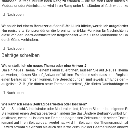
sinnlosen Beiträge, nur um Ihren Rang zu erhöhen — die meisten Foren dulden di
Moderator oder Administrator wird Ihren Rang unter Umständen einfach wieder z
Nach oben
Wenn ich bei einem Benutzer auf den E-Mail-Link klicke, werde ich aufgeforde
Nur registrierte Benutzer dürfen die foreninterne E-Mail-Funktion für Nachrichten 
diese von der Board-Administration freigeschaltet wurde. Diese Maßnahme soll 
durch Gäste verhindern.
Nach oben
Beiträge schreiben
Wie erstelle ich ein neues Thema oder eine Antwort?
Um ein neues Thema in einem Forum zu eröffnen, müssen Sie auf „Neues Thema“ 
antworten, müssen Sie auf „Antworten“ klicken. Es könnte sein, dass eine Registrie
einen Beitrag schreiben können. Ihre Berechtigungen sind jeweils am Ende der F
aufgelistet. Z. B. „Sie dürfen neue Themen erstellen“, „Sie dürfen Dateianhänge er
Nach oben
Wie kann ich einen Beitrag bearbeiten oder löschen?
Wenn Sie nicht Administrator oder Moderator sind, können Sie nur Ihre eigenen B
Sie können einen Beitrag bearbeiten, indem Sie das „Ändere Beitrag“-Symbol fü
anklicken; eventuell ist dies nur für einen begrenzten Zeitraum nach seiner Erste
jemand auf Ihren Beitrag geantwortet hat, wird Ihr Beitrag in der Themenansicht a
Es wird sowohl die Anzahl als auch der letzte Zeitpunkt der Bearbeitungen angeze