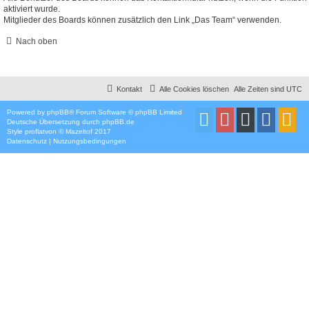
aktiviert wurde.
Mitglieder des Boards können zusätzlich den Link „Das Team“ verwenden.
Nach oben
Kontakt
Alle Cookies löschen
Alle Zeiten sind
UTC
Powered by
phpBB
® Forum Software © phpBB Limited
Deutsche Übersetzung durch
phpBB.de
Style
proflat
von ©
Mazeltof
2017
Datenschutz
|
Nutzungsbedingungen