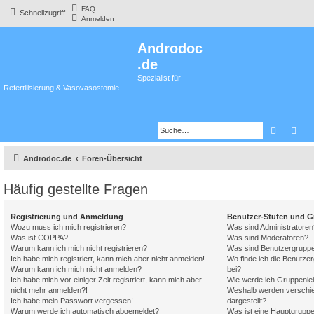
FAQ
Schnellzugriff
Anmelden
Androdoc
.de
Spezialist für
Refertilisierung & Vasovasostomie
Suche
Erw
Androdoc.de
Foren-Übersicht
Häufig gestellte Fragen
Registrierung und Anmeldung
Benutzer-Stufen und 
Wozu muss ich mich registrieren?
Was sind Administratoren
Was ist COPPA?
Was sind Moderatoren?
Warum kann ich mich nicht registrieren?
Was sind Benutzergrupp
Ich habe mich registriert, kann mich aber nicht anmelden!
Wo finde ich die Benutzer
Warum kann ich mich nicht anmelden?
bei?
Ich habe mich vor einiger Zeit registriert, kann mich aber
Wie werde ich Gruppenlei
nicht mehr anmelden?!
Weshalb werden verschie
Ich habe mein Passwort vergessen!
dargestellt?
Warum werde ich automatisch abgemeldet?
Was ist eine Hauptgrupp