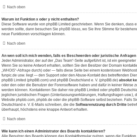
Nach oben
Warum ist Funktion x oder y nicht enthalten?
Diese Software wurde von phpBB Limited geschrieben. Wenn Sie denken, dass ei
werden sollte, dann besuchen Sie
phpBB Ideas
, wo Sie Ihre Stimme für bestehe
neue Funktionen vorschlagen können.
Nach oben
An wen soll ich mich wenden, falls es Beschwerden oder juristische Anfragen
Jeder Administrator, der auf der „Das Team“-Seite aufgeführt ist, ist ein geeignete
Wenn Sie so keine Antwort erhalten, sollten Sie den Besitzer der Domain kontakti
„WHOIS“-Abfrage
durch) oder — falls diese Seite bei einem kostenlosen Webhoster 
funpic.de usw. liegt — den Support oder den Abuse-Kontakt des betreffenden Dien
phpBB Limited (phpBB.com) und phpBB Deutschland e. V. (phpBB.de)
absolut ke
oder den oder die Benutzer der Forensoftware haben und dafür in keiner Weise
werden können. Kontaktieren Sie daher nie phpBB Limited oder phpBB Deutschl
jeglichen juristischen Fragen (Unterlassungserklärungen, Haftungsfragen usw.), 
Website phpbb.com, phpbb.de oder die phpBB-Software selbst beziehen. Falls S
Deutschland e. V. E-Mails schreiben, die die
Softwarenutzung durch Dritte
betre
überhaupt, höchstens eine knappe Antwort erhalten.
Nach oben
Wie kann ich einen Administrator des Boards kontaktieren?
Alle Benutzer des Boards können das Kontaktformular nutzen, wenn die Funktion 