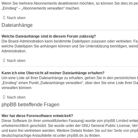
Wenn Sie mehrere Abonnements deaktivieren möchten, so können Sie dies im per
„Einstieg“ – „Abonnements verwalten“ machen.
Nach oben
Dateianhänge
Welche Dateianhänge sind in diesem Forum zulässig?
Die Board-Administration kann bestimmte Dateitypen zulassen oder verbieten. Falls
welche Dateitypen Sie anhängen können und Sie Unterstützung benötigen, wenden
Administration.
Nach oben
Kann ich eine Übersicht all meiner Dateianhänge erhalten?
Um eine Liste all Ihrer Dateianhänge zu erhalten, gehen Sie in den persönlichen B
„Einstieg“ einen Punkt „Dateianhänge verwalten“, über den Sie eine Liste Ihrer 
verwalten können.
Nach oben
phpBB betreffende Fragen
Wer hat diese Forensoftware entwickelt?
Diese Software (in ihrer unmodifizierten Fassung) wurde von
phpBB Limited
entwic
urheberrechtlich geschützt. Sie wurde unter der GNU General Public License, Vers
und kann frei vertrieben werden. Weitere Details finden Sie
auf der Seite von php
deutschsprachige Anlaufstelle ist unter
phpBB.de
zu finden.