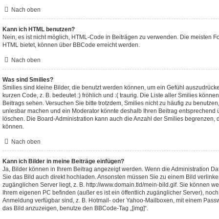
Nach oben
Kann ich HTML benutzen?
Nein, es ist nicht möglich, HTML-Code in Beiträgen zu verwenden. Die meisten F
HTML bietet, können über BBCode erreicht werden.
Nach oben
Was sind Smilies?
Smilies sind kleine Bilder, die benutzt werden können, um ein Gefühl auszudrücke
kurzen Code, z. B. bedeutet :) fröhlich und :( traurig. Die Liste aller Smilies könn
Beitrags sehen. Versuchen Sie bitte trotzdem, Smilies nicht zu häufig zu benutzen
unlesbar machen und ein Moderator könnte deshalb Ihren Beitrag entsprechend ü
löschen. Die Board-Administration kann auch die Anzahl der Smilies begrenzen, d
können.
Nach oben
Kann ich Bilder in meine Beiträge einfügen?
Ja, Bilder können in Ihrem Beitrag angezeigt werden. Wenn die Administration D
Sie das Bild auch direkt hochladen. Ansonsten müssen Sie zu einem Bild verlinken
zugänglichen Server liegt, z. B. http://www.domain.tld/mein-bild.gif. Sie können wed
Ihrem eigenen PC befinden (außer es ist ein öffentlich zugänglicher Server), noch 
Anmeldung verfügbar sind, z. B. Hotmail- oder Yahoo-Mailboxen, mit einem Pass
das Bild anzuzeigen, benutze den BBCode-Tag „[img]“.