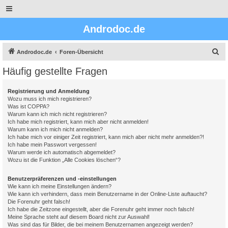
Androdoc.de
S
Androdoc.de
Foren-Übersicht
u
Häufig gestellte Fragen
c
h
Registrierung und Anmeldung
Wozu muss ich mich registrieren?
e
Was ist COPPA?
Warum kann ich mich nicht registrieren?
Ich habe mich registriert, kann mich aber nicht anmelden!
Warum kann ich mich nicht anmelden?
Ich habe mich vor einiger Zeit registriert, kann mich aber nicht mehr anmelden?!
Ich habe mein Passwort vergessen!
Warum werde ich automatisch abgemeldet?
Wozu ist die Funktion „Alle Cookies löschen“?
Benutzerpräferenzen und -einstellungen
Wie kann ich meine Einstellungen ändern?
Wie kann ich verhindern, dass mein Benutzername in der Online-Liste auftaucht?
Die Forenuhr geht falsch!
Ich habe die Zeitzone eingestellt, aber die Forenuhr geht immer noch falsch!
Meine Sprache steht auf diesem Board nicht zur Auswahl!
Was sind das für Bilder, die bei meinem Benutzernamen angezeigt werden?