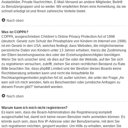
Avatarbilder, Private Nachrichten, E-Mail-Versand an andere Mitglieder, Beitritt
zu Benutzergruppen und so weiter. Wir empfehlen Ihnen eine Anmeldung, da sie
schnell erledigt ist und Ihnen zahlreiche Vorteile bietet.
Nach oben
Was ist COPPA?
COPPA, ausgeschrieben Children’s Online Privacy Protection Act of 1998
(deutsch: Gesetz zum Schutz der Privatsphäre von Kindern im Internet von 1998)
ist ein Gesetz in den USA, welches festlegt, dass Websites, die möglicherweise
persönliche Daten von Kindern unter 13 Jahren erheben, hierzu die Zustimmung
der Eltern beziehungsweise des oder der Erziehungsberechtigten benötigen.
Wenn Sie sich unsicher sind, ob dies auf Sie oder die Website, auf der Sie sich
zu registrieren versuchen, zutrifft, ziehen Sie einen rechtlichen Beistand zu Rate.
Bitte beachten Sie, dass phpBB Limited und der Besitzer dieses Boards keine
Rechtsberatung anbieten kann und nicht die Anlaufstelle für
Rechtsangelegenheiten jeglicher Art ist; außer solchen, die unter der Frage „An
wen soll ich mich wenden, falls es Beschwerden oder juristische Anfragen zu
diesem Forum gibt?“ behandelt werden.
Nach oben
Warum kann ich mich nicht registrieren?
Es kann sein, dass die Board-Administration die Registrierung komplett
ausgeschaltet hat, damit sich keine neuen Benutzer mehr anmelden können. Es
könnte auch sein, dass Ihre IP-Adresse oder der Benutzername, mit dem Sie
sich registrieren möchten, gesperrt wurden. Um Hilfe zu erhalten, wenden Sie