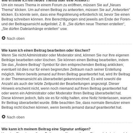
Wie erstelle ich ein neues Thema oder eine Antwort?
Um ein neues Thema in einem Forum zu eröffnen, müssen Sie auf „Neues
Thema“ klicken. Um auf einen Beitrag zu antworten, müssen Sie auf „Antworten“
klicken. Es könnte sein, dass eine Registrierung erforderlich ist, bevor Sie einen
Beitrag schreiben können. Ihre Berechtigungen sind jeweils am Ende der Foren-
und der Beitragsansicht aufgelistet. Z. B. „Sie dürfen neue Themen erstellen“,
„Sie dürfen Dateianhänge erstellen“ usw.
Nach oben
Wie kann ich einen Beitrag bearbeiten oder löschen?
Wenn Sie nicht Administrator oder Moderator sind, können Sie nur Ihre eigenen
Beiträge bearbeiten oder löschen. Sie können einen Beitrag bearbeiten, indem
Sie das „Ändere Beitrag“-Symbol für den entsprechenden Beitrag anklicken;
eventuell ist dies nur für einen begrenzten Zeitraum nach seiner Erstellung
möglich. Wenn bereits jemand auf Ihren Beitrag geantwortet hat, wird Ihr Beitrag
in der Themenansicht als überarbeitet gekennzeichnet. Es wird sowohl die
Anzahl als auch der letzte Zeitpunkt der Bearbeitungen angezeigt. Dieser
Hinweis erscheint nicht, wenn noch niemand auf Ihren Beitrag geantwortet hat
oder wenn ein Administrator oder Moderator Ihren Beitrag überarbeitet hat.
Diese können jedoch, falls sie es für nötig halten, eine Notiz hinterlassen, warum
Ihr Beitrag überarbeitet wurde. Bitte beachten Sie, dass normale Benutzer einen
Beitrag nicht löschen können, wenn bereits jemand darauf geantwortet hat.
Nach oben
Wie kann ich meinem Beitrag eine Signatur anfügen?