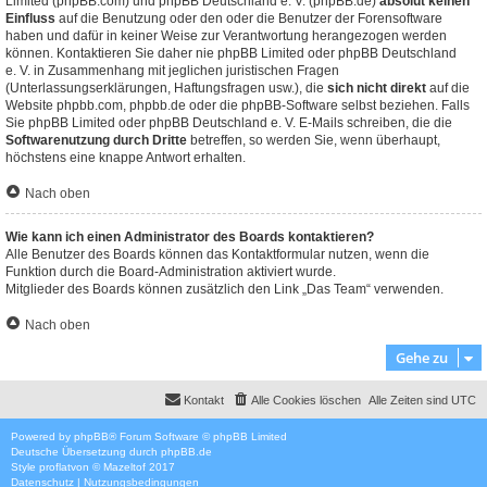
Limited (phpBB.com) und phpBB Deutschland e. V. (phpBB.de)
absolut keinen
Einfluss
auf die Benutzung oder den oder die Benutzer der Forensoftware
haben und dafür in keiner Weise zur Verantwortung herangezogen werden
können. Kontaktieren Sie daher nie phpBB Limited oder phpBB Deutschland
e. V. in Zusammenhang mit jeglichen juristischen Fragen
(Unterlassungserklärungen, Haftungsfragen usw.), die
sich nicht direkt
auf die
Website phpbb.com, phpbb.de oder die phpBB-Software selbst beziehen. Falls
Sie phpBB Limited oder phpBB Deutschland e. V. E-Mails schreiben, die die
Softwarenutzung durch Dritte
betreffen, so werden Sie, wenn überhaupt,
höchstens eine knappe Antwort erhalten.
Nach oben
Wie kann ich einen Administrator des Boards kontaktieren?
Alle Benutzer des Boards können das Kontaktformular nutzen, wenn die
Funktion durch die Board-Administration aktiviert wurde.
Mitglieder des Boards können zusätzlich den Link „Das Team“ verwenden.
Nach oben
Gehe zu
Kontakt
Alle Cookies löschen
Alle Zeiten sind
UTC
Powered by
phpBB
® Forum Software © phpBB Limited
Deutsche Übersetzung durch
phpBB.de
Style
proflat
von ©
Mazeltof
2017
Datenschutz
|
Nutzungsbedingungen