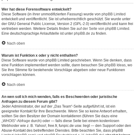
Wer hat diese Forensoftware entwickelt?
Diese Software (in ihrer unmodifizierten Fassung) wurde von
phpBB Limited
entwickelt und veröffentlicht. Sie ist urheberrechtlich geschützt. Sie wurde unter
der GNU General Public License, Version 2 (GPL-2.0) veröffentlicht und kann frei
vertrieben werden. Weitere Details finden Sie
auf der Seite von phpBB Limited
.
Eine deutschsprachige Anlaufstelle ist unter
phpBB.de
zu finden.
Nach oben
Warum ist Funktion x oder y nicht enthalten?
Diese Software wurde von phpBB Limited geschrieben. Wenn Sie denken, dass
eine Funktion implementiert werden sollte, dann besuchen Sie
phpBB Ideas
, wo
Sie Ihre Stimme für bestehende Vorschläge abgeben oder neue Funktionen
vorschlagen können.
Nach oben
An wen soll ich mich wenden, falls es Beschwerden oder juristische
Anfragen zu diesem Forum gibt?
Jeder Administrator, der auf der „Das Team“-Seite aufgeführt ist, ist ein
geeigneter Kontakt für Ihre Beschwerde. Wenn Sie so keine Antwort erhalten,
sollten Sie den Besitzer der Domain kontaktieren (führen Sie dazu eine
„WHOIS“-Abfrage
durch) oder — falls diese Seite bei einem kostenlosen
Webhoster wie z. B. Yahoo!, free.fr, funpic.de usw. liegt — den Support oder den
Abuse-Kontakt des betreffenden Dienstes. Bitte beachten Sie, dass phpBB