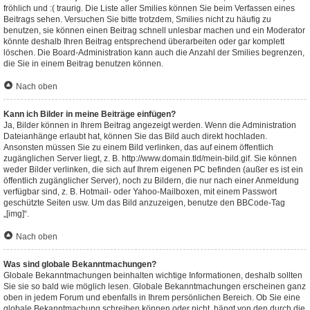
fröhlich und :( traurig. Die Liste aller Smilies können Sie beim Verfassen eines
Beitrags sehen. Versuchen Sie bitte trotzdem, Smilies nicht zu häufig zu
benutzen, sie können einen Beitrag schnell unlesbar machen und ein Moderator
könnte deshalb Ihren Beitrag entsprechend überarbeiten oder gar komplett
löschen. Die Board-Administration kann auch die Anzahl der Smilies begrenzen,
die Sie in einem Beitrag benutzen können.
Nach oben
Kann ich Bilder in meine Beiträge einfügen?
Ja, Bilder können in Ihrem Beitrag angezeigt werden. Wenn die Administration
Dateianhänge erlaubt hat, können Sie das Bild auch direkt hochladen.
Ansonsten müssen Sie zu einem Bild verlinken, das auf einem öffentlich
zugänglichen Server liegt, z. B. http://www.domain.tld/mein-bild.gif. Sie können
weder Bilder verlinken, die sich auf Ihrem eigenen PC befinden (außer es ist ein
öffentlich zugänglicher Server), noch zu Bildern, die nur nach einer Anmeldung
verfügbar sind, z. B. Hotmail- oder Yahoo-Mailboxen, mit einem Passwort
geschützte Seiten usw. Um das Bild anzuzeigen, benutze den BBCode-Tag
„[img]“.
Nach oben
Was sind globale Bekanntmachungen?
Globale Bekanntmachungen beinhalten wichtige Informationen, deshalb sollten
Sie sie so bald wie möglich lesen. Globale Bekanntmachungen erscheinen ganz
oben in jedem Forum und ebenfalls in Ihrem persönlichen Bereich. Ob Sie eine
globale Bekanntmachung schreiben können oder nicht, hängt von den durch die