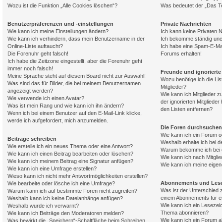
Wozu ist die Funktion „Alle Cookies löschen“?
Was bedeutet der „Das Te
Benutzerpräferenzen und -einstellungen
Private Nachrichten
Wie kann ich meine Einstellungen ändern?
Ich kann keine Privaten 
Wie kann ich verhindern, dass mein Benutzername in der
Ich bekomme ständig une
Online-Liste auftaucht?
Ich habe eine Spam-E-Mai
Die Forenuhr geht falsch!
Forums erhalten!
Ich habe die Zeitzone eingestellt, aber die Forenuhr geht
immer noch falsch!
Freunde und ignorierte 
Meine Sprache steht auf diesem Board nicht zur Auswahl!
Wozu benötige ich die Lis
Was sind das für Bilder, die bei meinem Benutzernamen
Mitglieder?
angezeigt werden?
Wie kann ich Mitglieder z
Wie verwende ich einen Avatar?
der ignorierten Mitgliede
Was ist mein Rang und wie kann ich ihn ändern?
den Listen entfernen?
Wenn ich bei einem Benutzer auf den E-Mail-Link klicke,
werde ich aufgefordert, mich anzumelden.
Die Foren durchsuchen
Wie kann ich ein Forum 
Beiträge schreiben
Weshalb erhalte ich bei 
Wie erstelle ich ein neues Thema oder eine Antwort?
Warum bekomme ich bei d
Wie kann ich einen Beitrag bearbeiten oder löschen?
Wie kann ich nach Mitgli
Wie kann ich meinem Beitrag eine Signatur anfügen?
Wie kann ich meine eige
Wie kann ich eine Umfrage erstellen?
Wieso kann ich nicht mehr Antwortmöglichkeiten erstellen?
Abonnements und Les
Wie bearbeite oder lösche ich eine Umfrage?
Was ist der Unterschied
Warum kann ich auf bestimmte Foren nicht zugreifen?
einem Abonnements für 
Weshalb kann ich keine Dateianhänge anfügen?
Wie kann ich ein Lesezei
Weshalb wurde ich verwarnt?
Thema abonnieren?
Wie kann ich Beiträge den Moderatoren melden?
Wie kann ich ein Forum 
Was bewirkt die „Speichern“-Schaltfläche beim Schreiben