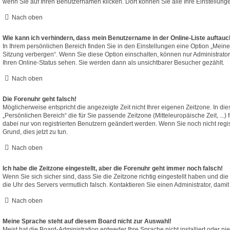
wenn Sie auf Ihren Benutzernamen klicken. Dort können Sie alle Ihre Einstellung
Nach oben
Wie kann ich verhindern, dass mein Benutzername in der Online-Liste auftauc
In Ihrem persönlichen Bereich finden Sie in den Einstellungen eine Option „Mein
Sitzung verbergen“. Wenn Sie diese Option einschalten, können nur Administrato
Ihren Online-Status sehen. Sie werden dann als unsichtbarer Besucher gezählt.
Nach oben
Die Forenuhr geht falsch!
Möglicherweise entspricht die angezeigte Zeit nicht Ihrer eigenen Zeitzone. In die
„Persönlichen Bereich“ die für Sie passende Zeitzone (Mitteleuropäische Zeit, ...)
dabei nur von registrierten Benutzern geändert werden. Wenn Sie noch nicht registri
Grund, dies jetzt zu tun.
Nach oben
Ich habe die Zeitzone eingestellt, aber die Forenuhr geht immer noch falsch!
Wenn Sie sich sicher sind, dass Sie die Zeitzone richtig eingestellt haben und die 
die Uhr des Servers vermutlich falsch. Kontaktieren Sie einen Administrator, dam
Nach oben
Meine Sprache steht auf diesem Board nicht zur Auswahl!
Meist hat die Board-Administration entweder Ihre Sprache nicht installiert oder n