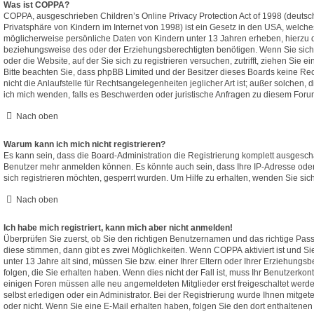
Was ist COPPA?
COPPA, ausgeschrieben Children’s Online Privacy Protection Act of 1998 (deutsc
Privatsphäre von Kindern im Internet von 1998) ist ein Gesetz in den USA, welches
möglicherweise persönliche Daten von Kindern unter 13 Jahren erheben, hierzu 
beziehungsweise des oder der Erziehungsberechtigten benötigen. Wenn Sie sich u
oder die Website, auf der Sie sich zu registrieren versuchen, zutrifft, ziehen Sie e
Bitte beachten Sie, dass phpBB Limited und der Besitzer dieses Boards keine R
nicht die Anlaufstelle für Rechtsangelegenheiten jeglicher Art ist; außer solchen, 
ich mich wenden, falls es Beschwerden oder juristische Anfragen zu diesem Foru
Nach oben
Warum kann ich mich nicht registrieren?
Es kann sein, dass die Board-Administration die Registrierung komplett ausgescha
Benutzer mehr anmelden können. Es könnte auch sein, dass Ihre IP-Adresse ode
sich registrieren möchten, gesperrt wurden. Um Hilfe zu erhalten, wenden Sie sic
Nach oben
Ich habe mich registriert, kann mich aber nicht anmelden!
Überprüfen Sie zuerst, ob Sie den richtigen Benutzernamen und das richtige P
diese stimmen, dann gibt es zwei Möglichkeiten. Wenn
COPPA
aktiviert ist und 
unter 13 Jahre alt sind, müssen Sie bzw. einer Ihrer Eltern oder Ihrer Erziehung
folgen, die Sie erhalten haben. Wenn dies nicht der Fall ist, muss Ihr Benutzerkonto
einigen Foren müssen alle neu angemeldeten Mitglieder erst freigeschaltet wer
selbst erledigen oder ein Administrator. Bei der Registrierung wurde Ihnen mitgeteil
oder nicht. Wenn Sie eine E-Mail erhalten haben, folgen Sie den dort enthalten