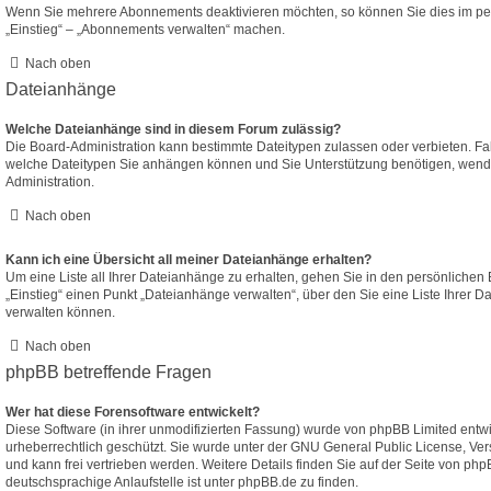
Wenn Sie mehrere Abonnements deaktivieren möchten, so können Sie dies im per
„Einstieg“ – „Abonnements verwalten“ machen.
Nach oben
Dateianhänge
Welche Dateianhänge sind in diesem Forum zulässig?
Die Board-Administration kann bestimmte Dateitypen zulassen oder verbieten. Falls
welche Dateitypen Sie anhängen können und Sie Unterstützung benötigen, wenden
Administration.
Nach oben
Kann ich eine Übersicht all meiner Dateianhänge erhalten?
Um eine Liste all Ihrer Dateianhänge zu erhalten, gehen Sie in den persönlichen B
„Einstieg“ einen Punkt „Dateianhänge verwalten“, über den Sie eine Liste Ihrer 
verwalten können.
Nach oben
phpBB betreffende Fragen
Wer hat diese Forensoftware entwickelt?
Diese Software (in ihrer unmodifizierten Fassung) wurde von
phpBB Limited
entwic
urheberrechtlich geschützt. Sie wurde unter der GNU General Public License, Vers
und kann frei vertrieben werden. Weitere Details finden Sie
auf der Seite von php
deutschsprachige Anlaufstelle ist unter
phpBB.de
zu finden.