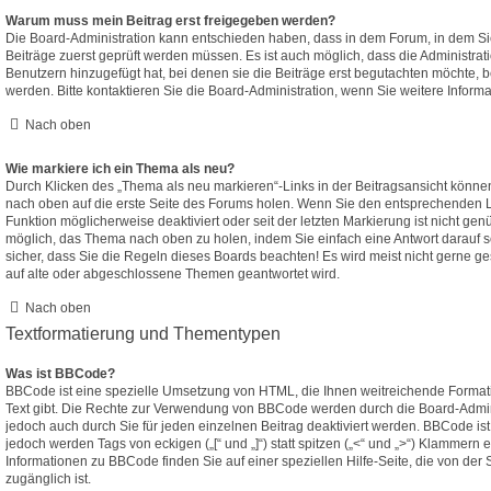
Warum muss mein Beitrag erst freigegeben werden?
Die Board-Administration kann entschieden haben, dass in dem Forum, in dem Sie 
Beiträge zuerst geprüft werden müssen. Es ist auch möglich, dass die Administrat
Benutzern hinzugefügt hat, bei denen sie die Beiträge erst begutachten möchte, be
werden. Bitte kontaktieren Sie die Board-Administration, wenn Sie weitere Inform
Nach oben
Wie markiere ich ein Thema als neu?
Durch Klicken des „Thema als neu markieren“-Links in der Beitragsansicht könn
nach oben auf die erste Seite des Forums holen. Wenn Sie den entsprechenden Li
Funktion möglicherweise deaktiviert oder seit der letzten Markierung ist nicht ge
möglich, das Thema nach oben zu holen, indem Sie einfach eine Antwort darauf s
sicher, dass Sie die Regeln dieses Boards beachten! Es wird meist nicht gerne g
auf alte oder abgeschlossene Themen geantwortet wird.
Nach oben
Textformatierung und Thementypen
Was ist BBCode?
BBCode ist eine spezielle Umsetzung von HTML, die Ihnen weitreichende Formati
Text gibt. Die Rechte zur Verwendung von BBCode werden durch die Board-Admin
jedoch auch durch Sie für jeden einzelnen Beitrag deaktiviert werden. BBCode is
jedoch werden Tags von eckigen („[“ und „]“) statt spitzen („<“ und „>“) Klammern
Informationen zu BBCode finden Sie auf einer speziellen Hilfe-Seite, die von der 
zugänglich ist.