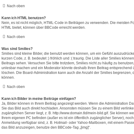
Nach oben
Kann ich HTML benutzen?
Nein, es ist nicht möglich, HTML-Code in Beiträgen zu verwenden. Die meisten F
HTML bietet, können über BBCode erreicht werden.
Nach oben
Was sind Smilies?
Smilies sind kleine Bilder, die benutzt werden können, um ein Gefühl auszudrücke
kurzen Code, z. B. bedeutet :) fröhlich und :( traurig. Die Liste aller Smilies könn
Beitrags sehen. Versuchen Sie bitte trotzdem, Smilies nicht zu häufig zu benutzen
unlesbar machen und ein Moderator könnte deshalb Ihren Beitrag entsprechend ü
löschen. Die Board-Administration kann auch die Anzahl der Smilies begrenzen, d
können.
Nach oben
Kann ich Bilder in meine Beiträge einfügen?
Ja, Bilder können in Ihrem Beitrag angezeigt werden. Wenn die Administration D
Sie das Bild auch direkt hochladen. Ansonsten müssen Sie zu einem Bild verlinken
zugänglichen Server liegt, z. B. http://www.domain.tld/mein-bild.gif. Sie können wed
Ihrem eigenen PC befinden (außer es ist ein öffentlich zugänglicher Server), noch 
Anmeldung verfügbar sind, z. B. Hotmail- oder Yahoo-Mailboxen, mit einem Pass
das Bild anzuzeigen, benutze den BBCode-Tag „[img]“.