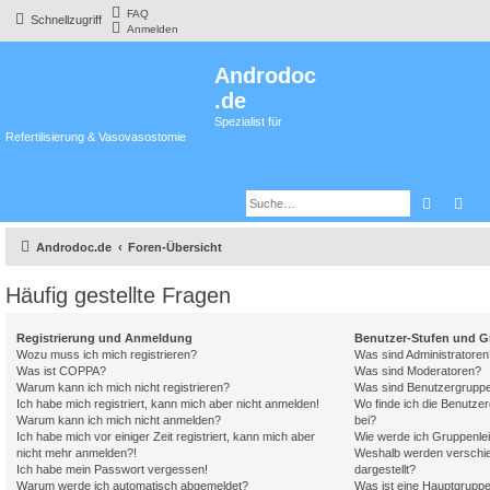
FAQ
Schnellzugriff
Anmelden
Androdoc
.de
Spezialist für
Refertilisierung & Vasovasostomie
Suche
Erw
Androdoc.de
Foren-Übersicht
Häufig gestellte Fragen
Registrierung und Anmeldung
Benutzer-Stufen und 
Wozu muss ich mich registrieren?
Was sind Administratoren
Was ist COPPA?
Was sind Moderatoren?
Warum kann ich mich nicht registrieren?
Was sind Benutzergrupp
Ich habe mich registriert, kann mich aber nicht anmelden!
Wo finde ich die Benutzer
Warum kann ich mich nicht anmelden?
bei?
Ich habe mich vor einiger Zeit registriert, kann mich aber
Wie werde ich Gruppenlei
nicht mehr anmelden?!
Weshalb werden verschie
Ich habe mein Passwort vergessen!
dargestellt?
Warum werde ich automatisch abgemeldet?
Was ist eine Hauptgrupp