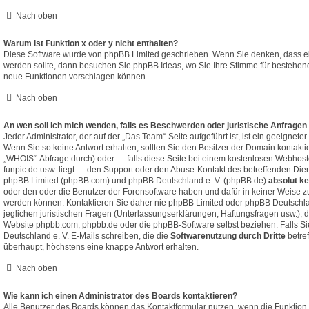
Nach oben
Warum ist Funktion x oder y nicht enthalten?
Diese Software wurde von phpBB Limited geschrieben. Wenn Sie denken, dass ei
werden sollte, dann besuchen Sie
phpBB Ideas
, wo Sie Ihre Stimme für bestehe
neue Funktionen vorschlagen können.
Nach oben
An wen soll ich mich wenden, falls es Beschwerden oder juristische Anfragen
Jeder Administrator, der auf der „Das Team“-Seite aufgeführt ist, ist ein geeignete
Wenn Sie so keine Antwort erhalten, sollten Sie den Besitzer der Domain kontakti
„WHOIS“-Abfrage
durch) oder — falls diese Seite bei einem kostenlosen Webhoster 
funpic.de usw. liegt — den Support oder den Abuse-Kontakt des betreffenden Dien
phpBB Limited (phpBB.com) und phpBB Deutschland e. V. (phpBB.de)
absolut ke
oder den oder die Benutzer der Forensoftware haben und dafür in keiner Weise
werden können. Kontaktieren Sie daher nie phpBB Limited oder phpBB Deutschl
jeglichen juristischen Fragen (Unterlassungserklärungen, Haftungsfragen usw.), 
Website phpbb.com, phpbb.de oder die phpBB-Software selbst beziehen. Falls S
Deutschland e. V. E-Mails schreiben, die die
Softwarenutzung durch Dritte
betre
überhaupt, höchstens eine knappe Antwort erhalten.
Nach oben
Wie kann ich einen Administrator des Boards kontaktieren?
Alle Benutzer des Boards können das Kontaktformular nutzen, wenn die Funktion 