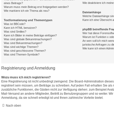
Wie deaktiviere ich mei
eines Beitrags?
Warum muss mein Beitrag erst freigegeben werden?
Wie markiere ich ein Thema als neu?
Dateianhänge
Welche Dateianhänge sin
Kann ich eine Übersicht a
Textformatierung und Thementypen
Was ist BBCode?
Kann ich HTML benutzen?
phpBB betreffende Fra
Was sind Smilies?
Wer hat diese Forensoftw
Kann ich Bilder in meine Beiträge einfügen?
Warum ist Funktion x oder
Was sind globale Bekanntmachungen?
An wen soll ich mich wen
Was sind Bekanntmachungen?
juristische Anfragen zu d
Was sind wichtige Themen?
Wie kann ich einen Admin
Was sind geschlossene Themen?
Was sind Themen-Symbole?
Registrierung und Anmeldung
Wozu muss ich mich registrieren?
Eine Registrierung ist nicht unbedingt zwingend. Die Board-Administration diese
registriert sein müssen, um Beiträge zu schreiben. Auf jeden Fall erhalten Sie als re
zusätzliche Funktionen, die Gästen nicht zur Verfügung stehen: zum Beispiel Avata
Mail-Versand an andere Mitglieder, Beitritt zu Benutzergruppen und so weiter. Wi
Anmeldung, da sie schnell erledigt ist und Ihnen zahlreiche Vorteile bietet.
Nach oben