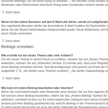
sinnlosen Beiträge, nur um Ihren Rang zu erhöhen — die meisten Foren dulden di
Moderator oder Administrator wird Ihren Rang unter Umständen einfach wieder z
Nach oben
Wenn ich bei einem Benutzer auf den E-Mail-Link klicke, werde ich aufgeforde
Nur registrierte Benutzer dürfen die foreninterne E-Mail-Funktion für Nachrichten 
diese von der Board-Administration freigeschaltet wurde. Diese Maßnahme soll 
durch Gäste verhindern.
Nach oben
Beiträge schreiben
Wie erstelle ich ein neues Thema oder eine Antwort?
Um ein neues Thema in einem Forum zu eröffnen, müssen Sie auf „Neues Thema“ 
antworten, müssen Sie auf „Antworten“ klicken. Es könnte sein, dass eine Registrie
einen Beitrag schreiben können. Ihre Berechtigungen sind jeweils am Ende der F
aufgelistet. Z. B. „Sie dürfen neue Themen erstellen“, „Sie dürfen Dateianhänge er
Nach oben
Wie kann ich einen Beitrag bearbeiten oder löschen?
Wenn Sie nicht Administrator oder Moderator sind, können Sie nur Ihre eigenen B
Sie können einen Beitrag bearbeiten, indem Sie das „Ändere Beitrag“-Symbol fü
anklicken; eventuell ist dies nur für einen begrenzten Zeitraum nach seiner Erste
jemand auf Ihren Beitrag geantwortet hat, wird Ihr Beitrag in der Themenansicht a
Es wird sowohl die Anzahl als auch der letzte Zeitpunkt der Bearbeitungen angeze