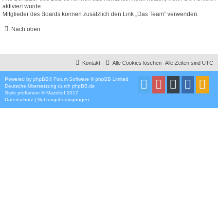
aktiviert wurde.
Mitglieder des Boards können zusätzlich den Link „Das Team“ verwenden.
Nach oben
Kontakt
Alle Cookies löschen
Alle Zeiten sind
UTC
Powered by
phpBB
® Forum Software © phpBB Limited
Deutsche Übersetzung durch
phpBB.de
Style
proflat
von ©
Mazeltof
2017
Datenschutz
|
Nutzungsbedingungen