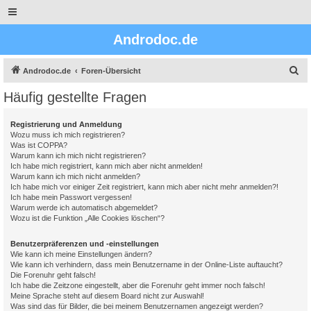
Androdoc.de
S
Androdoc.de
Foren-Übersicht
u
Häufig gestellte Fragen
c
h
Registrierung und Anmeldung
Wozu muss ich mich registrieren?
e
Was ist COPPA?
Warum kann ich mich nicht registrieren?
Ich habe mich registriert, kann mich aber nicht anmelden!
Warum kann ich mich nicht anmelden?
Ich habe mich vor einiger Zeit registriert, kann mich aber nicht mehr anmelden?!
Ich habe mein Passwort vergessen!
Warum werde ich automatisch abgemeldet?
Wozu ist die Funktion „Alle Cookies löschen“?
Benutzerpräferenzen und -einstellungen
Wie kann ich meine Einstellungen ändern?
Wie kann ich verhindern, dass mein Benutzername in der Online-Liste auftaucht?
Die Forenuhr geht falsch!
Ich habe die Zeitzone eingestellt, aber die Forenuhr geht immer noch falsch!
Meine Sprache steht auf diesem Board nicht zur Auswahl!
Was sind das für Bilder, die bei meinem Benutzernamen angezeigt werden?