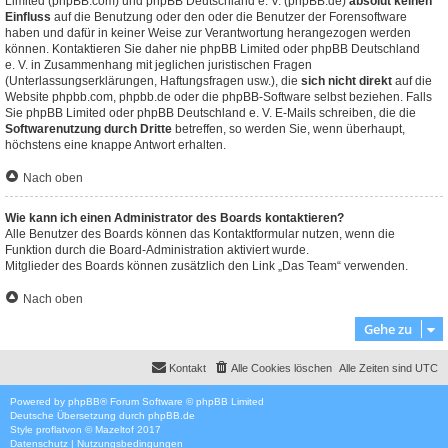
Limited (phpBB.com) und phpBB Deutschland e. V. (phpBB.de)
absolut keinen
Einfluss
auf die Benutzung oder den oder die Benutzer der Forensoftware
haben und dafür in keiner Weise zur Verantwortung herangezogen werden
können. Kontaktieren Sie daher nie phpBB Limited oder phpBB Deutschland
e. V. in Zusammenhang mit jeglichen juristischen Fragen
(Unterlassungserklärungen, Haftungsfragen usw.), die
sich nicht direkt
auf die
Website phpbb.com, phpbb.de oder die phpBB-Software selbst beziehen. Falls
Sie phpBB Limited oder phpBB Deutschland e. V. E-Mails schreiben, die die
Softwarenutzung durch Dritte
betreffen, so werden Sie, wenn überhaupt,
höchstens eine knappe Antwort erhalten.
Nach oben
Wie kann ich einen Administrator des Boards kontaktieren?
Alle Benutzer des Boards können das Kontaktformular nutzen, wenn die
Funktion durch die Board-Administration aktiviert wurde.
Mitglieder des Boards können zusätzlich den Link „Das Team“ verwenden.
Nach oben
Gehe zu
Kontakt
Alle Cookies löschen
Alle Zeiten sind
UTC
Powered by
phpBB
® Forum Software © phpBB Limited
Deutsche Übersetzung durch
phpBB.de
Style
proflat
von ©
Mazeltof
2017
Datenschutz
|
Nutzungsbedingungen