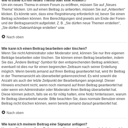
Wie erstelle ich ein neues Thema oder eine Antwort?
Um ein neues Thema in einem Forum zu eröffnen, müssen Sie auf „Neues
Thema“ klicken. Um auf einen Beitrag zu antworten, müssen Sie auf „Antworten“
klicken. Es könnte sein, dass eine Registrierung erforderlich ist, bevor Sie einen
Beitrag schreiben können. Ihre Berechtigungen sind jeweils am Ende der Foren-
und der Beitragsansicht aufgelistet. Z. B. „Sie dürfen neue Themen erstellen“,
„Sie dürfen Dateianhänge erstellen“ usw.
Nach oben
Wie kann ich einen Beitrag bearbeiten oder löschen?
Wenn Sie nicht Administrator oder Moderator sind, können Sie nur Ihre eigenen
Beiträge bearbeiten oder löschen. Sie können einen Beitrag bearbeiten, indem
Sie das „Ändere Beitrag“-Symbol für den entsprechenden Beitrag anklicken;
eventuell ist dies nur für einen begrenzten Zeitraum nach seiner Erstellung
möglich. Wenn bereits jemand auf Ihren Beitrag geantwortet hat, wird Ihr Beitrag
in der Themenansicht als überarbeitet gekennzeichnet. Es wird sowohl die
Anzahl als auch der letzte Zeitpunkt der Bearbeitungen angezeigt. Dieser
Hinweis erscheint nicht, wenn noch niemand auf Ihren Beitrag geantwortet hat
oder wenn ein Administrator oder Moderator Ihren Beitrag überarbeitet hat.
Diese können jedoch, falls sie es für nötig halten, eine Notiz hinterlassen, warum
Ihr Beitrag überarbeitet wurde. Bitte beachten Sie, dass normale Benutzer einen
Beitrag nicht löschen können, wenn bereits jemand darauf geantwortet hat.
Nach oben
Wie kann ich meinem Beitrag eine Signatur anfügen?