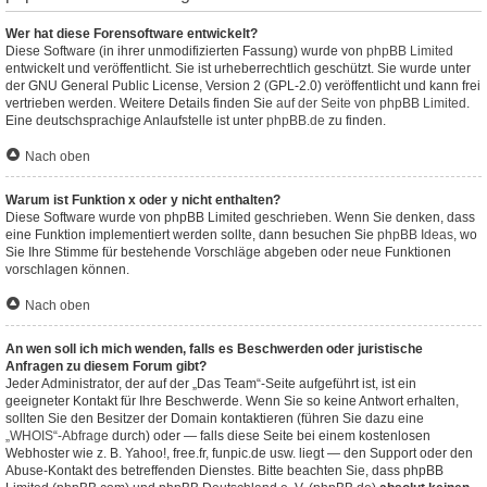
Wer hat diese Forensoftware entwickelt?
Diese Software (in ihrer unmodifizierten Fassung) wurde von
phpBB Limited
entwickelt und veröffentlicht. Sie ist urheberrechtlich geschützt. Sie wurde unter
der GNU General Public License, Version 2 (GPL-2.0) veröffentlicht und kann frei
vertrieben werden. Weitere Details finden Sie
auf der Seite von phpBB Limited
.
Eine deutschsprachige Anlaufstelle ist unter
phpBB.de
zu finden.
Nach oben
Warum ist Funktion x oder y nicht enthalten?
Diese Software wurde von phpBB Limited geschrieben. Wenn Sie denken, dass
eine Funktion implementiert werden sollte, dann besuchen Sie
phpBB Ideas
, wo
Sie Ihre Stimme für bestehende Vorschläge abgeben oder neue Funktionen
vorschlagen können.
Nach oben
An wen soll ich mich wenden, falls es Beschwerden oder juristische
Anfragen zu diesem Forum gibt?
Jeder Administrator, der auf der „Das Team“-Seite aufgeführt ist, ist ein
geeigneter Kontakt für Ihre Beschwerde. Wenn Sie so keine Antwort erhalten,
sollten Sie den Besitzer der Domain kontaktieren (führen Sie dazu eine
„WHOIS“-Abfrage
durch) oder — falls diese Seite bei einem kostenlosen
Webhoster wie z. B. Yahoo!, free.fr, funpic.de usw. liegt — den Support oder den
Abuse-Kontakt des betreffenden Dienstes. Bitte beachten Sie, dass phpBB