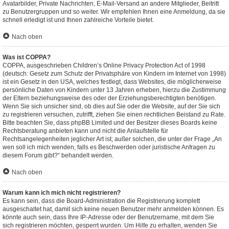
Avatarbilder, Private Nachrichten, E-Mail-Versand an andere Mitglieder, Beitritt
zu Benutzergruppen und so weiter. Wir empfehlen Ihnen eine Anmeldung, da sie
schnell erledigt ist und Ihnen zahlreiche Vorteile bietet.
Nach oben
Was ist COPPA?
COPPA, ausgeschrieben Children’s Online Privacy Protection Act of 1998
(deutsch: Gesetz zum Schutz der Privatsphäre von Kindern im Internet von 1998)
ist ein Gesetz in den USA, welches festlegt, dass Websites, die möglicherweise
persönliche Daten von Kindern unter 13 Jahren erheben, hierzu die Zustimmung
der Eltern beziehungsweise des oder der Erziehungsberechtigten benötigen.
Wenn Sie sich unsicher sind, ob dies auf Sie oder die Website, auf der Sie sich
zu registrieren versuchen, zutrifft, ziehen Sie einen rechtlichen Beistand zu Rate.
Bitte beachten Sie, dass phpBB Limited und der Besitzer dieses Boards keine
Rechtsberatung anbieten kann und nicht die Anlaufstelle für
Rechtsangelegenheiten jeglicher Art ist; außer solchen, die unter der Frage „An
wen soll ich mich wenden, falls es Beschwerden oder juristische Anfragen zu
diesem Forum gibt?“ behandelt werden.
Nach oben
Warum kann ich mich nicht registrieren?
Es kann sein, dass die Board-Administration die Registrierung komplett
ausgeschaltet hat, damit sich keine neuen Benutzer mehr anmelden können. Es
könnte auch sein, dass Ihre IP-Adresse oder der Benutzername, mit dem Sie
sich registrieren möchten, gesperrt wurden. Um Hilfe zu erhalten, wenden Sie