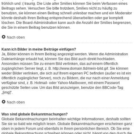
fröhlich und :( traurig. Die Liste aller Smilies können Sie beim Verfassen eines
Beitrags sehen. Versuchen Sie bitte trotzdem, Smilies nicht zu häufig zu
benutzen, sie können einen Beitrag schnell unlesbar machen und ein Moderator
könnte deshalb Ihren Beitrag entsprechend überarbeiten oder gar komplett
löschen. Die Board-Administration kann auch die Anzahl der Smilies begrenzen,
die Sie in einem Beitrag benutzen können.
Nach oben
Kann ich Bilder in meine Beiträge einfügen?
Ja, Bilder können in Ihrem Beitrag angezeigt werden. Wenn die Administration
Dateianhänge erlaubt hat, können Sie das Bild auch direkt hochladen.
Ansonsten müssen Sie zu einem Bild verlinken, das auf einem öffentlich
zugänglichen Server liegt, z. B. http://www.domain.tld/mein-bild.gif. Sie können
weder Bilder verlinken, die sich auf Ihrem eigenen PC befinden (außer es ist ein
öffentlich zugänglicher Server), noch zu Bildern, die nur nach einer Anmeldung
verfügbar sind, z. B. Hotmail- oder Yahoo-Mailboxen, mit einem Passwort
geschützte Seiten usw. Um das Bild anzuzeigen, benutze den BBCode-Tag
„[img]“.
Nach oben
Was sind globale Bekanntmachungen?
Globale Bekanntmachungen beinhalten wichtige Informationen, deshalb sollten
Sie sie so bald wie möglich lesen. Globale Bekanntmachungen erscheinen ganz
oben in jedem Forum und ebenfalls in Ihrem persönlichen Bereich. Ob Sie eine
globale Bekanntmachung schreiben können oder nicht, hängt von den durch die