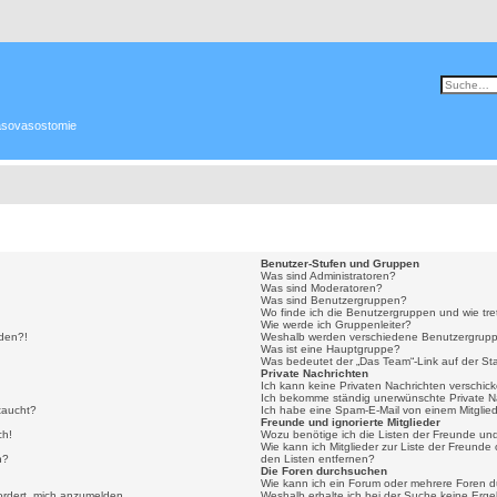
 Vasovasostomie
Benutzer-Stufen und Gruppen
Was sind Administratoren?
Was sind Moderatoren?
Was sind Benutzergruppen?
Wo finde ich die Benutzergruppen und wie tre
Wie werde ich Gruppenleiter?
lden?!
Weshalb werden verschiedene Benutzergruppe
Was ist eine Hauptgruppe?
Was bedeutet der „Das Team“-Link auf der Sta
Private Nachrichten
Ich kann keine Privaten Nachrichten verschic
Ich bekomme ständig unerwünschte Private N
taucht?
Ich habe eine Spam-E-Mail von einem Mitglied
Freunde und ignorierte Mitglieder
ch!
Wozu benötige ich die Listen der Freunde und 
Wie kann ich Mitglieder zur Liste der Freunde 
n?
den Listen entfernen?
Die Foren durchsuchen
Wie kann ich ein Forum oder mehrere Foren 
ordert, mich anzumelden.
Weshalb erhalte ich bei der Suche keine Erg