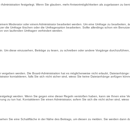
-Administration festgelegt. Wenn Sie glauben, mehr Antwortmöglichkeiten als zugelassen zu benöt
einem Moderator oder einem Administrator bearbeitet werden. Um eine Umfrage zu bearbeiten, än
 die Umfrage löschen oder die Umfrageoption bearbeiten. Sollte allerdings schon ein Benutz
tion von laufenden Umfragen verhindert werden.
. Um diese einzusehen, Beiträge zu lesen, zu schreiben oder andere Vorgänge durchzuführen,
vergeben werden. Die Board-Administration hat es möglicherweise nicht erlaubt, Dateianhänge 
ator kontaktieren, falls Sie sich nicht sicher sind, wieso Sie keine Dateianhänge anfügen könn
 festgelegt werden. Wenn Sie gegen eine dieser Regeln verstoßen haben, kann sie Ihnen eine Ver
ung zu tun hat. Kontaktieren Sie einen Administrator, sofern Sie sich die nicht sicher sind, wies
hen Sie eine Schaltfläche in der Nähe des Beitrags, um diesen zu melden. Sie werden dann durc