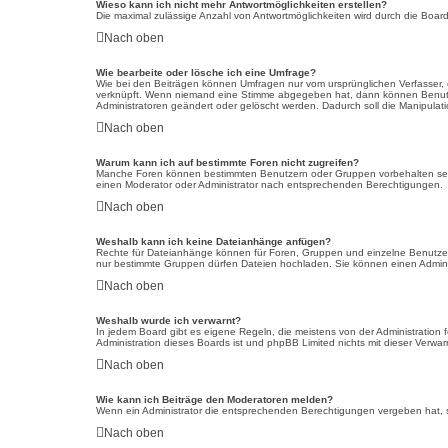
Wieso kann ich nicht mehr Antwortmöglichkeiten erstellen?
Die maximal zulässige Anzahl von Antwortmöglichkeiten wird durch die Board
Nach oben
Wie bearbeite oder lösche ich eine Umfrage?
Wie bei den Beiträgen können Umfragen nur vom ursprünglichen Verfasser, 
verknüpft. Wenn niemand eine Stimme abgegeben hat, dann können Benutzer
Administratoren geändert oder gelöscht werden. Dadurch soll die Manipula
Nach oben
Warum kann ich auf bestimmte Foren nicht zugreifen?
Manche Foren können bestimmten Benutzern oder Gruppen vorbehalten sein
einen Moderator oder Administrator nach entsprechenden Berechtigungen.
Nach oben
Weshalb kann ich keine Dateianhänge anfügen?
Rechte für Dateianhänge können für Foren, Gruppen und einzelne Benutzer 
nur bestimmte Gruppen dürfen Dateien hochladen. Sie können einen Administr
Nach oben
Weshalb wurde ich verwarnt?
In jedem Board gibt es eigene Regeln, die meistens von der Administration
Administration dieses Boards ist und phpBB Limited nichts mit dieser Verwarn
Nach oben
Wie kann ich Beiträge den Moderatoren melden?
Wenn ein Administrator die entsprechenden Berechtigungen vergeben hat, se
Nach oben