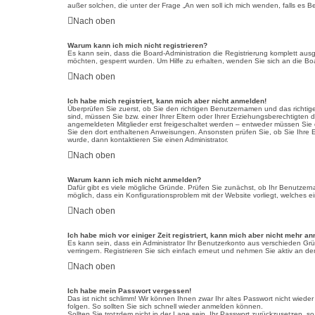
außer solchen, die unter der Frage „An wen soll ich mich wenden, falls es 
Nach oben
Warum kann ich mich nicht registrieren?
Es kann sein, dass die Board-Administration die Registrierung komplett au
möchten, gesperrt wurden. Um Hilfe zu erhalten, wenden Sie sich an die Boa
Nach oben
Ich habe mich registriert, kann mich aber nicht anmelden!
Überprüfen Sie zuerst, ob Sie den richtigen Benutzernamen und das richt
sind, müssen Sie bzw. einer Ihrer Eltern oder Ihrer Erziehungsberechtigten 
angemeldeten Mitglieder erst freigeschaltet werden – entweder müssen Sie die
Sie den dort enthaltenen Anweisungen. Ansonsten prüfen Sie, ob Sie Ihre E
wurde, dann kontaktieren Sie einen Administrator.
Nach oben
Warum kann ich mich nicht anmelden?
Dafür gibt es viele mögliche Gründe. Prüfen Sie zunächst, ob Ihr Benutzerna
möglich, dass ein Konfigurationsproblem mit der Website vorliegt, welches ei
Nach oben
Ich habe mich vor einiger Zeit registriert, kann mich aber nicht mehr a
Es kann sein, dass ein Administrator Ihr Benutzerkonto aus verschieden Gr
verringern. Registrieren Sie sich einfach erneut und nehmen Sie aktiv an den
Nach oben
Ich habe mein Passwort vergessen!
Das ist nicht schlimm! Wir können Ihnen zwar Ihr altes Passwort nicht wie
folgen. So sollten Sie sich schnell wieder anmelden können.
Sollten Sie trotzdem nicht in der Lage sein, Ihr Passwort zurückzusetzen, s