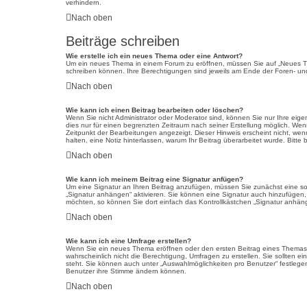
verhindern.
Nach oben
Beiträge schreiben
Wie erstelle ich ein neues Thema oder eine Antwort?
Um ein neues Thema in einem Forum zu eröffnen, müssen Sie auf „Neues Thema
schreiben können. Ihre Berechtigungen sind jeweils am Ende der Foren- und 
Nach oben
Wie kann ich einen Beitrag bearbeiten oder löschen?
Wenn Sie nicht Administrator oder Moderator sind, können Sie nur Ihre eige
dies nur für einen begrenzten Zeitraum nach seiner Erstellung möglich. Wenn
Zeitpunkt der Bearbeitungen angezeigt. Dieser Hinweis erscheint nicht, wenn
halten, eine Notiz hinterlassen, warum Ihr Beitrag überarbeitet wurde. Bit
Nach oben
Wie kann ich meinem Beitrag eine Signatur anfügen?
Um eine Signatur an Ihren Beitrag anzufügen, müssen Sie zunächst eine sol
„Signatur anhängen“ aktivieren. Sie können eine Signatur auch hinzufügen
möchten, so können Sie dort einfach das Kontrollkästchen „Signatur anhäng
Nach oben
Wie kann ich eine Umfrage erstellen?
Wenn Sie ein neues Thema eröffnen oder den ersten Beitrag eines Themas be
wahrscheinlich nicht die Berechtigung, Umfragen zu erstellen. Sie sollten e
steht. Sie können auch unter „Auswahlmöglichkeiten pro Benutzer“ festlegen,
Benutzer ihre Stimme ändern können.
Nach oben