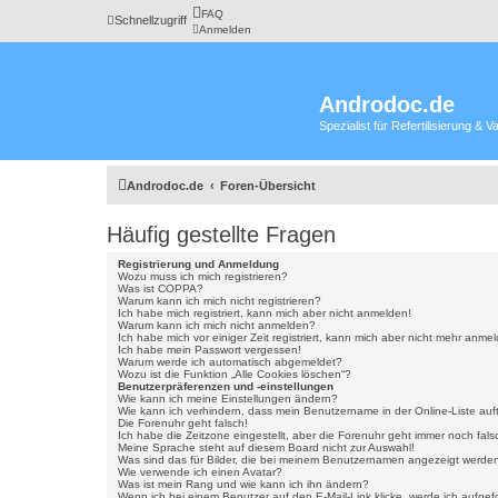
FAQ
Schnellzugriff
Anmelden
Androdoc.de
Spezialist für Refertilisierung &
Androdoc.de
Foren-Übersicht
Häufig gestellte Fragen
Registrierung und Anmeldung
Wozu muss ich mich registrieren?
Was ist COPPA?
Warum kann ich mich nicht registrieren?
Ich habe mich registriert, kann mich aber nicht anmelden!
Warum kann ich mich nicht anmelden?
Ich habe mich vor einiger Zeit registriert, kann mich aber nicht mehr anme
Ich habe mein Passwort vergessen!
Warum werde ich automatisch abgemeldet?
Wozu ist die Funktion „Alle Cookies löschen“?
Benutzerpräferenzen und -einstellungen
Wie kann ich meine Einstellungen ändern?
Wie kann ich verhindern, dass mein Benutzername in der Online-Liste auf
Die Forenuhr geht falsch!
Ich habe die Zeitzone eingestellt, aber die Forenuhr geht immer noch fals
Meine Sprache steht auf diesem Board nicht zur Auswahl!
Was sind das für Bilder, die bei meinem Benutzernamen angezeigt werde
Wie verwende ich einen Avatar?
Was ist mein Rang und wie kann ich ihn ändern?
Wenn ich bei einem Benutzer auf den E-Mail-Link klicke, werde ich aufgef