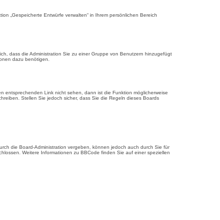
ion „Gespeicherte Entwürfe verwalten“ in Ihrem persönlichen Bereich
ich, dass die Administration Sie zu einer Gruppe von Benutzern hinzugefügt
tionen dazu benötigen.
n entsprechenden Link nicht sehen, dann ist die Funktion möglicherweise
chreiben. Stellen Sie jedoch sicher, dass Sie die Regeln dieses Boards
rch die Board-Administration vergeben, können jedoch auch durch Sie für
schlossen. Weitere Informationen zu BBCode finden Sie auf einer speziellen