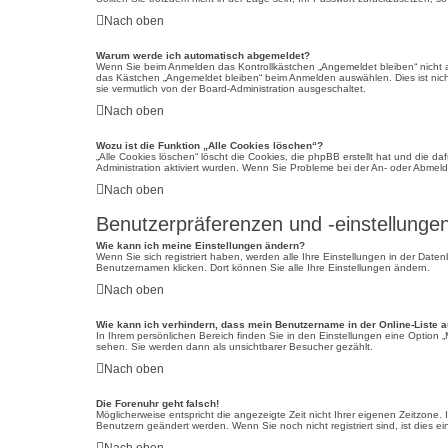
Nach oben
Warum werde ich automatisch abgemeldet?
Wenn Sie beim Anmelden das Kontrollkästchen „Angemeldet bleiben“ nicht a
das Kästchen „Angemeldet bleiben“ beim Anmelden auswählen. Dies ist nicht
sie vermutlich von der Board-Administration ausgeschaltet.
Nach oben
Wozu ist die Funktion „Alle Cookies löschen“?
„Alle Cookies löschen“ löscht die Cookies, die phpBB erstellt hat und die 
Administration aktiviert wurden. Wenn Sie Probleme bei der An- oder Abmel
Nach oben
Benutzerpräferenzen und -einstellunge
Wie kann ich meine Einstellungen ändern?
Wenn Sie sich registriert haben, werden alle Ihre Einstellungen in der Dat
Benutzernamen klicken. Dort können Sie alle Ihre Einstellungen ändern.
Nach oben
Wie kann ich verhindern, dass mein Benutzername in der Online-Liste a
In Ihrem persönlichen Bereich finden Sie in den Einstellungen eine Option
sehen. Sie werden dann als unsichtbarer Besucher gezählt.
Nach oben
Die Forenuhr geht falsch!
Möglicherweise entspricht die angezeigte Zeit nicht Ihrer eigenen Zeitzone. I
Benutzern geändert werden. Wenn Sie noch nicht registriert sind, ist dies ein