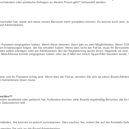
Beschwerden oder juristische Anfragen zu diesem Forum gibt?“ behandelt werden.
sgeschaltet hat, damit sich keine neuen Benutzer mehr anmelden können. Es könnte auch sein, da
rd-Administration.
ige Passwort eingegeben haben. Wenn diese stimmen, dann gibt es zwei Möglichkeiten. Wenn
CO
den Anweisungen folgen, die Sie erhalten haben. Wenn dies nicht der Fall ist, muss Ihr Benutzerko
s selbst erledigen oder ein Administrator. Bei der Registrierung wurde Ihnen mitgeteilt, ob eine 
-Mail-Adresse korrekt eingegeben haben oder die E-Mail von einem Spam-Filter blockiert wurde. 
me und Ihr Passwort richtig sind. Wenn dies der Fall ist, wenden Sie sich an einen Board-Adminis
n Administrator lösen muss.
nmelden?!
ünden deaktiviert oder gelöscht hat. Außerdem löschen viele Boards regelmäßig Benutzer, die fü
 Diskussionen teil!
der mitteilen, Sie können es jedoch zurücksetzen. Dies machen Sie, indem Sie auf der Anmelde-S
o wenden Sie sich an die Board-Administration.