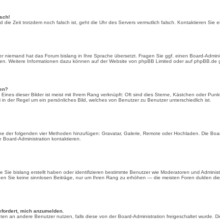
lsch!
nd die Zeit trotzdem noch falsch ist, geht die Uhr des Servers vermutlich falsch. Kontaktieren Si
der niemand hat das Forum bislang in Ihre Sprache übersetzt. Fragen Sie ggf. einen Board-Adminis
rden. Weitere Informationen dazu können auf der Website von
phpBB Limited
oder auf
phpBB.de
g
den?
Eines dieser Bilder ist meist mit Ihrem Rang verknüpft: Oft sind dies Sterne, Kästchen oder Pun
ei in der Regel um ein persönliches Bild, welches von Benutzer zu Benutzer unterschiedlich ist.
 eine der folgenden vier Methoden hinzufügen: Gravatar, Galerie, Remote oder Hochladen. Die Bo
 Board-Administration kontaktieren.
 Sie bislang erstellt haben oder identifizieren bestimmte Benutzer wie Moderatoren und Adminis
iben Sie keine sinnlosen Beiträge, nur um Ihren Rang zu erhöhen — die meisten Foren dulden die
efordert, mich anzumelden.
richten an andere Benutzer nutzen, falls diese von der Board-Administration freigeschaltet wurd