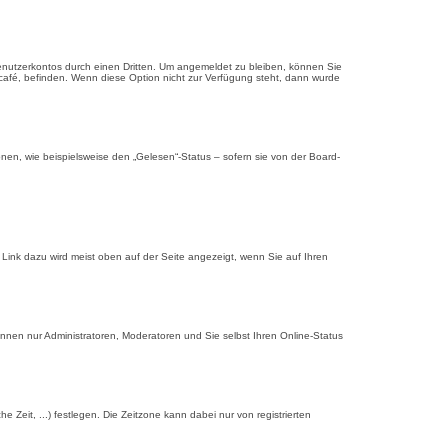
enutzerkontos durch einen Dritten. Um angemeldet zu bleiben, können Sie
café, befinden. Wenn diese Option nicht zur Verfügung steht, dann wurde
nen, wie beispielsweise den „Gelesen“-Status – sofern sie von der Board-
 Link dazu wird meist oben auf der Seite angezeigt, wenn Sie auf Ihren
önnen nur Administratoren, Moderatoren und Sie selbst Ihren Online-Status
e Zeit, ...) festlegen. Die Zeitzone kann dabei nur von registrierten