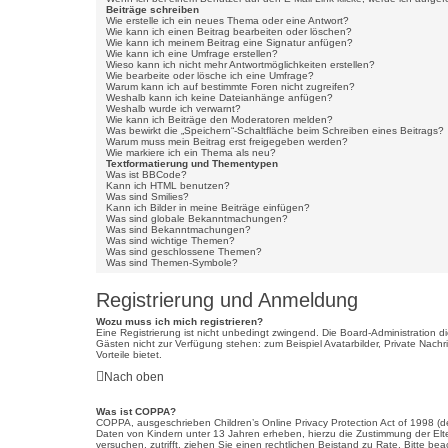
Beiträge schreiben
Wie erstelle ich ein neues Thema oder eine Antwort?
Wie kann ich einen Beitrag bearbeiten oder löschen?
Wie kann ich meinem Beitrag eine Signatur anfügen?
Wie kann ich eine Umfrage erstellen?
Wieso kann ich nicht mehr Antwortmöglichkeiten erstellen?
Wie bearbeite oder lösche ich eine Umfrage?
Warum kann ich auf bestimmte Foren nicht zugreifen?
Weshalb kann ich keine Dateianhänge anfügen?
Weshalb wurde ich verwarnt?
Wie kann ich Beiträge den Moderatoren melden?
Was bewirkt die „Speichern“-Schaltfläche beim Schreiben eines Beitrags?
Warum muss mein Beitrag erst freigegeben werden?
Wie markiere ich ein Thema als neu?
Textformatierung und Thementypen
Was ist BBCode?
Kann ich HTML benutzen?
Was sind Smilies?
Kann ich Bilder in meine Beiträge einfügen?
Was sind globale Bekanntmachungen?
Was sind Bekanntmachungen?
Was sind wichtige Themen?
Was sind geschlossene Themen?
Was sind Themen-Symbole?
Registrierung und Anmeldung
Wozu muss ich mich registrieren?
Eine Registrierung ist nicht unbedingt zwingend. Die Board-Administration die
Gästen nicht zur Verfügung stehen: zum Beispiel Avatarbilder, Private Nachr
Vorteile bietet.
Nach oben
Was ist COPPA?
COPPA, ausgeschrieben Children’s Online Privacy Protection Act of 1998 (de
Daten von Kindern unter 13 Jahren erheben, hierzu die Zustimmung der Elter
versuchen, zutrifft, ziehen Sie einen rechtlichen Beistand zu Rate. Bitte b