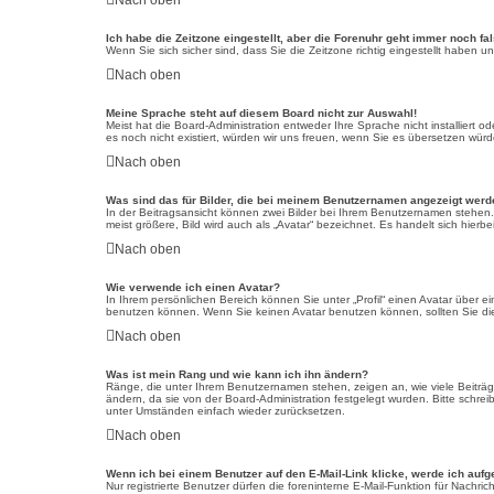
Nach oben
Ich habe die Zeitzone eingestellt, aber die Forenuhr geht immer noch fa
Wenn Sie sich sicher sind, dass Sie die Zeitzone richtig eingestellt haben u
Nach oben
Meine Sprache steht auf diesem Board nicht zur Auswahl!
Meist hat die Board-Administration entweder Ihre Sprache nicht installiert o
es noch nicht existiert, würden wir uns freuen, wenn Sie es übersetzen wü
Nach oben
Was sind das für Bilder, die bei meinem Benutzernamen angezeigt wer
In der Beitragsansicht können zwei Bilder bei Ihrem Benutzernamen stehen. 
meist größere, Bild wird auch als „Avatar“ bezeichnet. Es handelt sich hierb
Nach oben
Wie verwende ich einen Avatar?
In Ihrem persönlichen Bereich können Sie unter „Profil“ einen Avatar über
benutzen können. Wenn Sie keinen Avatar benutzen können, sollten Sie die
Nach oben
Was ist mein Rang und wie kann ich ihn ändern?
Ränge, die unter Ihrem Benutzernamen stehen, zeigen an, wie viele Beiträge
ändern, da sie von der Board-Administration festgelegt wurden. Bitte schre
unter Umständen einfach wieder zurücksetzen.
Nach oben
Wenn ich bei einem Benutzer auf den E-Mail-Link klicke, werde ich aufg
Nur registrierte Benutzer dürfen die foreninterne E-Mail-Funktion für Nach