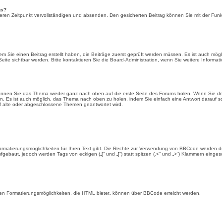
gs?
ren Zeitpunkt vervollständigen und absenden. Den gesicherten Beitrag können Sie mit der Funkt
 Sie einen Beitrag erstellt haben, die Beiträge zuerst geprüft werden müssen. Es ist auch mögl
Seite sichtbar werden. Bitte kontaktieren Sie die Board-Administration, wenn Sie weitere Informa
 können Sie das Thema wieder ganz nach oben auf die erste Seite des Forums holen. Wenn Sie de
gen. Es ist auch möglich, das Thema nach oben zu holen, indem Sie einfach eine Antwort darauf s
uf alte oder abgeschlossene Themen geantwortet wird.
rmatierungsmöglichkeiten für Ihren Text gibt. Die Rechte zur Verwendung von BBCode werden du
fgebaut, jedoch werden Tags von eckigen („[“ und „]“) statt spitzen („<“ und „>“) Klammern einge
ten Formatierungsmöglichkeiten, die HTML bietet, können über BBCode erreicht werden.