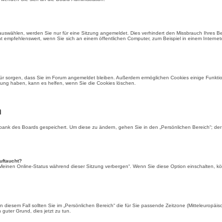
uswählen, werden Sie nur für eine Sitzung angemeldet. Dies verhindert den Missbrauch Ihres B
 empfehlenswert, wenn Sie sich an einem öffentlichen Computer, zum Beispiel in einem Internet
dafür sorgen, dass Sie im Forum angemeldet bleiben. Außerdem ermöglichen Cookies einige Funktio
dung haben, kann es helfen, wenn Sie die Cookies löschen.
n
enbank des Boards gespeichert. Um diese zu ändern, gehen Sie in den „Persönlichen Bereich“; der
uftaucht?
 „Meinen Online-Status während dieser Sitzung verbergen“. Wenn Sie diese Option einschalten, k
n diesem Fall sollten Sie im „Persönlichen Bereich“ die für Sie passende Zeitzone (Mitteleuropäisch
 guter Grund, dies jetzt zu tun.