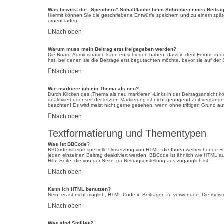
Was bewirkt die „Speichern“-Schaltfläche beim Schreiben eines Beitra
Hiermit können Sie die geschriebene Entwürfe speichern und zu einem späte
erneut laden.
Nach oben
Warum muss mein Beitrag erst freigegeben werden?
Die Board-Administration kann entschieden haben, dass in dem Forum, in dem
hat, bei denen sie die Beiträge erst begutachten möchte, bevor sie auf der 
Nach oben
Wie markiere ich ein Thema als neu?
Durch Klicken des „Thema als neu markieren“-Links in der Beitragsansicht
deaktiviert oder seit der letzten Markierung ist nicht genügend Zeit vergan
beachten! Es wird meist nicht gerne gesehen, wenn ohne triftigen Grund a
Nach oben
Textformatierung und Thementypen
Was ist BBCode?
BBCode ist eine spezielle Umsetzung von HTML, die Ihnen weitreichende Fo
jeden einzelnen Beitrag deaktiviert werden. BBCode ist ähnlich wie HTML au
Hilfe-Seite, die von der Seite zur Beitragserstellung aus zugänglich ist.
Nach oben
Kann ich HTML benutzen?
Nein, es ist nicht möglich, HTML-Code in Beiträgen zu verwenden. Die meis
Nach oben
Was sind Smilies?