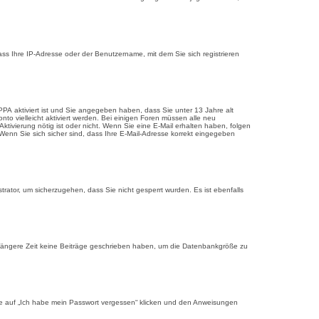
ss Ihre IP-Adresse oder der Benutzername, mit dem Sie sich registrieren
PPA
aktiviert ist und Sie angegeben haben, dass Sie unter 13 Jahre alt
nto vielleicht aktiviert werden. Bei einigen Foren müssen alle neu
Aktivierung nötig ist oder nicht. Wenn Sie eine E-Mail erhalten haben, folgen
Wenn Sie sich sicher sind, dass Ihre E-Mail-Adresse korrekt eingegeben
trator, um sicherzugehen, dass Sie nicht gesperrt wurden. Es ist ebenfalls
r längere Zeit keine Beiträge geschrieben haben, um die Datenbankgröße zu
eite auf „Ich habe mein Passwort vergessen“ klicken und den Anweisungen