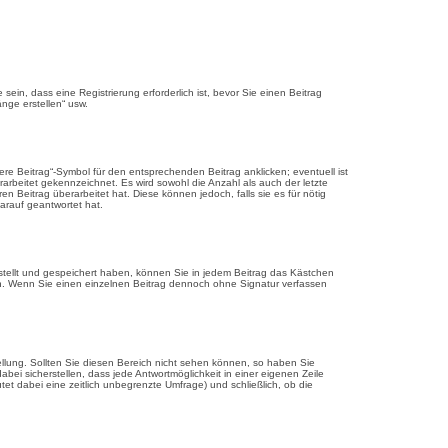
in, dass eine Registrierung erforderlich ist, bevor Sie einen Beitrag
nge erstellen“ usw.
re Beitrag“-Symbol für den entsprechenden Beitrag anklicken; eventuell ist
rarbeitet gekennzeichnet. Es wird sowohl die Anzahl als auch der letzte
 Beitrag überarbeitet hat. Diese können jedoch, falls sie es für nötig
arauf geantwortet hat.
stellt und gespeichert haben, können Sie in jedem Beitrag das Kästchen
en. Wenn Sie einen einzelnen Beitrag dennoch ohne Signatur verfassen
ellung. Sollten Sie diesen Bereich nicht sehen können, so haben Sie
bei sicherstellen, dass jede Antwortmöglichkeit in einer eigenen Zeile
tet dabei eine zeitlich unbegrenzte Umfrage) und schließlich, ob die