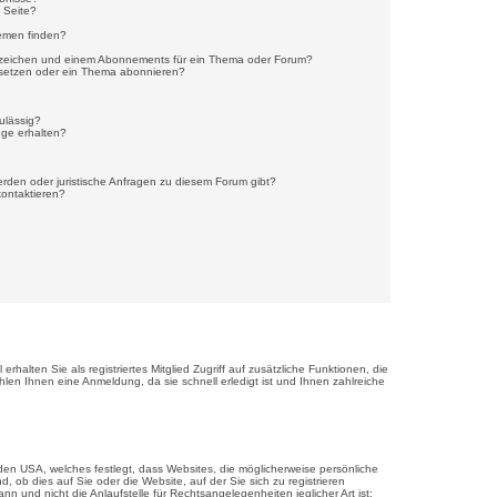
 Seite?
emen finden?
ezeichen und einem Abonnements für ein Thema oder Forum?
 setzen oder ein Thema abonnieren?
ulässig?
nge erhalten?
erden oder juristische Anfragen zu diesem Forum gibt?
kontaktieren?
halten Sie als registriertes Mitglied Zugriff auf zusätzliche Funktionen, die
hlen Ihnen eine Anmeldung, da sie schnell erledigt ist und Ihnen zahlreiche
den USA, welches festlegt, dass Websites, die möglicherweise persönliche
ob dies auf Sie oder die Website, auf der Sie sich zu registrieren
n und nicht die Anlaufstelle für Rechtsangelegenheiten jeglicher Art ist;