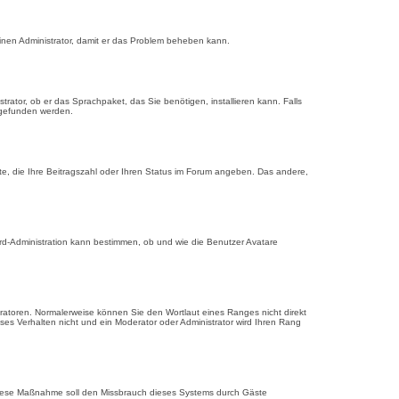
e einen Administrator, damit er das Problem beheben kann.
trator, ob er das Sprachpaket, das Sie benötigen, installieren kann. Falls
efunden werden.
kte, die Ihre Beitragszahl oder Ihren Status im Forum angeben. Das andere,
ard-Administration kann bestimmen, ob und wie die Benutzer Avatare
tratoren. Normalerweise können Sie den Wortlaut eines Ranges nicht direkt
ses Verhalten nicht und ein Moderator oder Administrator wird Ihren Rang
e. Diese Maßnahme soll den Missbrauch dieses Systems durch Gäste