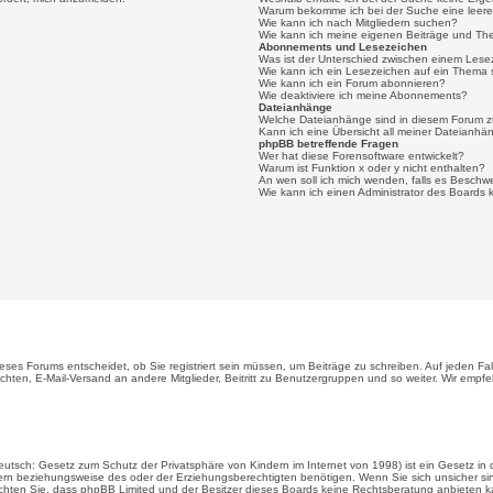
Warum bekomme ich bei der Suche eine leere
Wie kann ich nach Mitgliedern suchen?
Wie kann ich meine eigenen Beiträge und Th
Abonnements und Lesezeichen
Was ist der Unterschied zwischen einem Les
Wie kann ich ein Lesezeichen auf ein Thema
Wie kann ich ein Forum abonnieren?
Wie deaktiviere ich meine Abonnements?
Dateianhänge
Welche Dateianhänge sind in diesem Forum z
Kann ich eine Übersicht all meiner Dateianhä
phpBB betreffende Fragen
Wer hat diese Forensoftware entwickelt?
Warum ist Funktion x oder y nicht enthalten?
An wen soll ich mich wenden, falls es Beschw
Wie kann ich einen Administrator des Boards 
ses Forums entscheidet, ob Sie registriert sein müssen, um Beiträge zu schreiben. Auf jeden Fall er
ichten, E-Mail-Versand an andere Mitglieder, Beitritt zu Benutzergruppen und so weiter. Wir empfe
utsch: Gesetz zum Schutz der Privatsphäre von Kindern im Internet von 1998) ist ein Gesetz in 
n beziehungsweise des oder der Erziehungsberechtigten benötigen. Wenn Sie sich unsicher sind, 
eachten Sie, dass phpBB Limited und der Besitzer dieses Boards keine Rechtsberatung anbieten kan