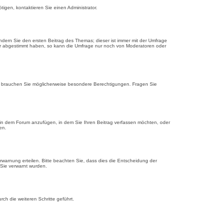
igen, kontaktieren Sie einen Administrator.
dern Sie den ersten Beitrag des Themas; dieser ist immer mit der Umfrage
er abgestimmt haben, so kann die Umfrage nur noch von Moderatoren oder
 brauchen Sie möglicherweise besondere Berechtigungen. Fragen Sie
in dem Forum anzufügen, in dem Sie Ihren Beitrag verfassen möchten, oder
en.
warnung erteilen. Bitte beachten Sie, dass dies die Entscheidung der
o Sie verwarnt wurden.
h die weiteren Schritte geführt.