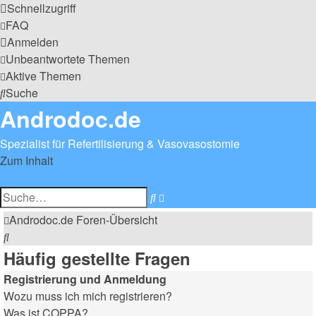
Schnellzugriff
FAQ
Anmelden
Unbeantwortete Themen
Aktive Themen
Suche
Androdoc.de
Spezialist für Refertilisierung & Vasovasostomie
Zum Inhalt
Erweiterte
Suche
Suche
Androdoc.de
Foren-Übersicht
Suche
Häufig gestellte Fragen
Registrierung und Anmeldung
Wozu muss ich mich registrieren?
Was ist COPPA?