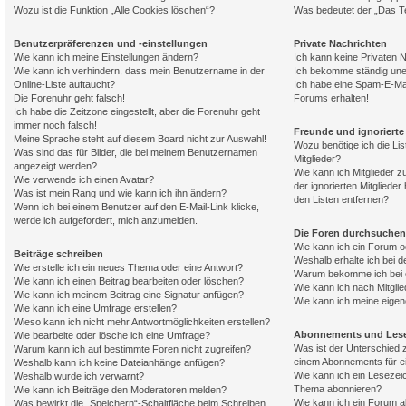
Wozu ist die Funktion „Alle Cookies löschen“?
Was bedeutet der „Das Te
Benutzerpräferenzen und -einstellungen
Private Nachrichten
Wie kann ich meine Einstellungen ändern?
Ich kann keine Privaten 
Wie kann ich verhindern, dass mein Benutzername in der
Ich bekomme ständig une
Online-Liste auftaucht?
Ich habe eine Spam-E-Mai
Die Forenuhr geht falsch!
Forums erhalten!
Ich habe die Zeitzone eingestellt, aber die Forenuhr geht
immer noch falsch!
Freunde und ignorierte 
Meine Sprache steht auf diesem Board nicht zur Auswahl!
Wozu benötige ich die Lis
Was sind das für Bilder, die bei meinem Benutzernamen
Mitglieder?
angezeigt werden?
Wie kann ich Mitglieder z
Wie verwende ich einen Avatar?
der ignorierten Mitgliede
Was ist mein Rang und wie kann ich ihn ändern?
den Listen entfernen?
Wenn ich bei einem Benutzer auf den E-Mail-Link klicke,
werde ich aufgefordert, mich anzumelden.
Die Foren durchsuchen
Wie kann ich ein Forum 
Beiträge schreiben
Weshalb erhalte ich bei 
Wie erstelle ich ein neues Thema oder eine Antwort?
Warum bekomme ich bei d
Wie kann ich einen Beitrag bearbeiten oder löschen?
Wie kann ich nach Mitgli
Wie kann ich meinem Beitrag eine Signatur anfügen?
Wie kann ich meine eige
Wie kann ich eine Umfrage erstellen?
Wieso kann ich nicht mehr Antwortmöglichkeiten erstellen?
Abonnements und Les
Wie bearbeite oder lösche ich eine Umfrage?
Was ist der Unterschied
Warum kann ich auf bestimmte Foren nicht zugreifen?
einem Abonnements für 
Weshalb kann ich keine Dateianhänge anfügen?
Wie kann ich ein Lesezei
Weshalb wurde ich verwarnt?
Thema abonnieren?
Wie kann ich Beiträge den Moderatoren melden?
Wie kann ich ein Forum 
Was bewirkt die „Speichern“-Schaltfläche beim Schreiben