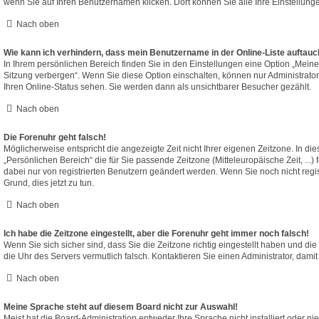
wenn Sie auf Ihren Benutzernamen klicken. Dort können Sie alle Ihre Einstellung
Nach oben
Wie kann ich verhindern, dass mein Benutzername in der Online-Liste auftauc
In Ihrem persönlichen Bereich finden Sie in den Einstellungen eine Option „Mein
Sitzung verbergen“. Wenn Sie diese Option einschalten, können nur Administrato
Ihren Online-Status sehen. Sie werden dann als unsichtbarer Besucher gezählt.
Nach oben
Die Forenuhr geht falsch!
Möglicherweise entspricht die angezeigte Zeit nicht Ihrer eigenen Zeitzone. In die
„Persönlichen Bereich“ die für Sie passende Zeitzone (Mitteleuropäische Zeit, ...)
dabei nur von registrierten Benutzern geändert werden. Wenn Sie noch nicht registri
Grund, dies jetzt zu tun.
Nach oben
Ich habe die Zeitzone eingestellt, aber die Forenuhr geht immer noch falsch!
Wenn Sie sich sicher sind, dass Sie die Zeitzone richtig eingestellt haben und die 
die Uhr des Servers vermutlich falsch. Kontaktieren Sie einen Administrator, dam
Nach oben
Meine Sprache steht auf diesem Board nicht zur Auswahl!
Meist hat die Board-Administration entweder Ihre Sprache nicht installiert oder n