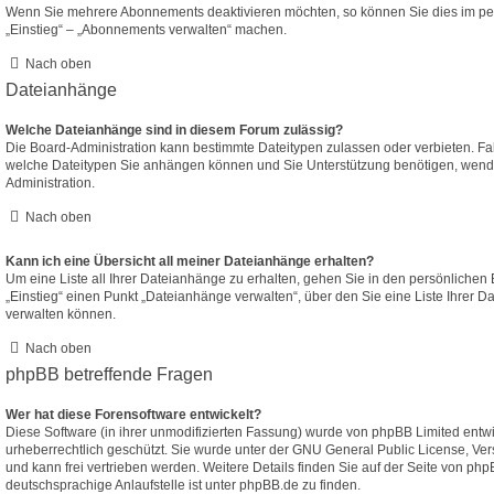
Wenn Sie mehrere Abonnements deaktivieren möchten, so können Sie dies im per
„Einstieg“ – „Abonnements verwalten“ machen.
Nach oben
Dateianhänge
Welche Dateianhänge sind in diesem Forum zulässig?
Die Board-Administration kann bestimmte Dateitypen zulassen oder verbieten. Falls
welche Dateitypen Sie anhängen können und Sie Unterstützung benötigen, wenden
Administration.
Nach oben
Kann ich eine Übersicht all meiner Dateianhänge erhalten?
Um eine Liste all Ihrer Dateianhänge zu erhalten, gehen Sie in den persönlichen B
„Einstieg“ einen Punkt „Dateianhänge verwalten“, über den Sie eine Liste Ihrer 
verwalten können.
Nach oben
phpBB betreffende Fragen
Wer hat diese Forensoftware entwickelt?
Diese Software (in ihrer unmodifizierten Fassung) wurde von
phpBB Limited
entwic
urheberrechtlich geschützt. Sie wurde unter der GNU General Public License, Vers
und kann frei vertrieben werden. Weitere Details finden Sie
auf der Seite von php
deutschsprachige Anlaufstelle ist unter
phpBB.de
zu finden.