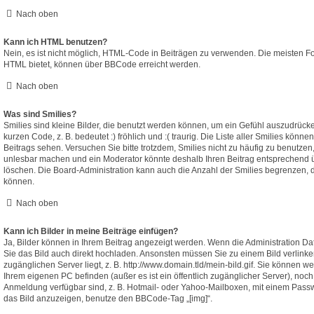
Nach oben
Kann ich HTML benutzen?
Nein, es ist nicht möglich, HTML-Code in Beiträgen zu verwenden. Die meisten F
HTML bietet, können über BBCode erreicht werden.
Nach oben
Was sind Smilies?
Smilies sind kleine Bilder, die benutzt werden können, um ein Gefühl auszudrücke
kurzen Code, z. B. bedeutet :) fröhlich und :( traurig. Die Liste aller Smilies könn
Beitrags sehen. Versuchen Sie bitte trotzdem, Smilies nicht zu häufig zu benutzen
unlesbar machen und ein Moderator könnte deshalb Ihren Beitrag entsprechend ü
löschen. Die Board-Administration kann auch die Anzahl der Smilies begrenzen, d
können.
Nach oben
Kann ich Bilder in meine Beiträge einfügen?
Ja, Bilder können in Ihrem Beitrag angezeigt werden. Wenn die Administration D
Sie das Bild auch direkt hochladen. Ansonsten müssen Sie zu einem Bild verlinken
zugänglichen Server liegt, z. B. http://www.domain.tld/mein-bild.gif. Sie können wed
Ihrem eigenen PC befinden (außer es ist ein öffentlich zugänglicher Server), noch 
Anmeldung verfügbar sind, z. B. Hotmail- oder Yahoo-Mailboxen, mit einem Pass
das Bild anzuzeigen, benutze den BBCode-Tag „[img]“.