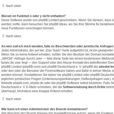
Nach oben
Warum ist Funktion x oder y nicht enthalten?
Diese Software wurde von phpBB Limited geschrieben. Wenn Sie denken, dass ei
werden sollte, dann besuchen Sie
phpBB Ideas
, wo Sie Ihre Stimme für bestehe
neue Funktionen vorschlagen können.
Nach oben
An wen soll ich mich wenden, falls es Beschwerden oder juristische Anfragen
Jeder Administrator, der auf der „Das Team“-Seite aufgeführt ist, ist ein geeignete
Wenn Sie so keine Antwort erhalten, sollten Sie den Besitzer der Domain kontakti
„WHOIS“-Abfrage
durch) oder — falls diese Seite bei einem kostenlosen Webhoster 
funpic.de usw. liegt — den Support oder den Abuse-Kontakt des betreffenden Dien
phpBB Limited (phpBB.com) und phpBB Deutschland e. V. (phpBB.de)
absolut ke
oder den oder die Benutzer der Forensoftware haben und dafür in keiner Weise
werden können. Kontaktieren Sie daher nie phpBB Limited oder phpBB Deutschl
jeglichen juristischen Fragen (Unterlassungserklärungen, Haftungsfragen usw.), 
Website phpbb.com, phpbb.de oder die phpBB-Software selbst beziehen. Falls S
Deutschland e. V. E-Mails schreiben, die die
Softwarenutzung durch Dritte
betre
überhaupt, höchstens eine knappe Antwort erhalten.
Nach oben
Wie kann ich einen Administrator des Boards kontaktieren?
Alle Benutzer des Boards können das Kontaktformular nutzen, wenn die Funktion 