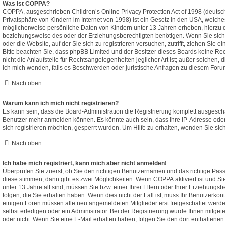
Was ist COPPA?
COPPA, ausgeschrieben Children’s Online Privacy Protection Act of 1998 (deutsc
Privatsphäre von Kindern im Internet von 1998) ist ein Gesetz in den USA, welches
möglicherweise persönliche Daten von Kindern unter 13 Jahren erheben, hierzu 
beziehungsweise des oder der Erziehungsberechtigten benötigen. Wenn Sie sich u
oder die Website, auf der Sie sich zu registrieren versuchen, zutrifft, ziehen Sie e
Bitte beachten Sie, dass phpBB Limited und der Besitzer dieses Boards keine R
nicht die Anlaufstelle für Rechtsangelegenheiten jeglicher Art ist; außer solchen, 
ich mich wenden, falls es Beschwerden oder juristische Anfragen zu diesem Foru
Nach oben
Warum kann ich mich nicht registrieren?
Es kann sein, dass die Board-Administration die Registrierung komplett ausgescha
Benutzer mehr anmelden können. Es könnte auch sein, dass Ihre IP-Adresse ode
sich registrieren möchten, gesperrt wurden. Um Hilfe zu erhalten, wenden Sie sic
Nach oben
Ich habe mich registriert, kann mich aber nicht anmelden!
Überprüfen Sie zuerst, ob Sie den richtigen Benutzernamen und das richtige P
diese stimmen, dann gibt es zwei Möglichkeiten. Wenn
COPPA
aktiviert ist und 
unter 13 Jahre alt sind, müssen Sie bzw. einer Ihrer Eltern oder Ihrer Erziehung
folgen, die Sie erhalten haben. Wenn dies nicht der Fall ist, muss Ihr Benutzerkonto
einigen Foren müssen alle neu angemeldeten Mitglieder erst freigeschaltet wer
selbst erledigen oder ein Administrator. Bei der Registrierung wurde Ihnen mitgeteil
oder nicht. Wenn Sie eine E-Mail erhalten haben, folgen Sie den dort enthalten