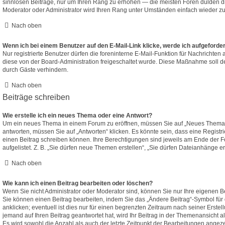
sinnlosen Beiträge, nur um Ihren Rang zu erhöhen — die meisten Foren dulden di
Moderator oder Administrator wird Ihren Rang unter Umständen einfach wieder z
Nach oben
Wenn ich bei einem Benutzer auf den E-Mail-Link klicke, werde ich aufgeforde
Nur registrierte Benutzer dürfen die foreninterne E-Mail-Funktion für Nachrichten 
diese von der Board-Administration freigeschaltet wurde. Diese Maßnahme soll 
durch Gäste verhindern.
Nach oben
Beiträge schreiben
Wie erstelle ich ein neues Thema oder eine Antwort?
Um ein neues Thema in einem Forum zu eröffnen, müssen Sie auf „Neues Thema“ 
antworten, müssen Sie auf „Antworten“ klicken. Es könnte sein, dass eine Registrie
einen Beitrag schreiben können. Ihre Berechtigungen sind jeweils am Ende der F
aufgelistet. Z. B. „Sie dürfen neue Themen erstellen“, „Sie dürfen Dateianhänge er
Nach oben
Wie kann ich einen Beitrag bearbeiten oder löschen?
Wenn Sie nicht Administrator oder Moderator sind, können Sie nur Ihre eigenen B
Sie können einen Beitrag bearbeiten, indem Sie das „Ändere Beitrag“-Symbol fü
anklicken; eventuell ist dies nur für einen begrenzten Zeitraum nach seiner Erste
jemand auf Ihren Beitrag geantwortet hat, wird Ihr Beitrag in der Themenansicht a
Es wird sowohl die Anzahl als auch der letzte Zeitpunkt der Bearbeitungen angeze