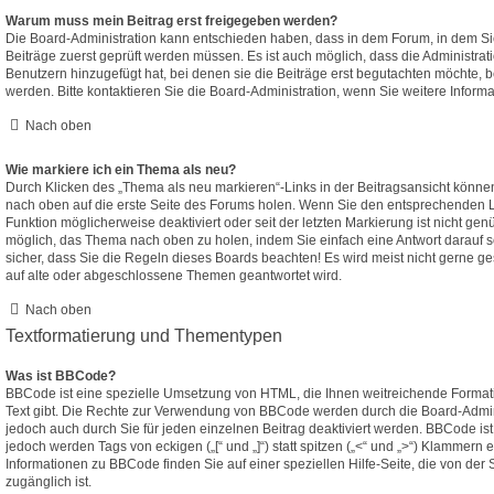
Warum muss mein Beitrag erst freigegeben werden?
Die Board-Administration kann entschieden haben, dass in dem Forum, in dem Sie 
Beiträge zuerst geprüft werden müssen. Es ist auch möglich, dass die Administrat
Benutzern hinzugefügt hat, bei denen sie die Beiträge erst begutachten möchte, be
werden. Bitte kontaktieren Sie die Board-Administration, wenn Sie weitere Inform
Nach oben
Wie markiere ich ein Thema als neu?
Durch Klicken des „Thema als neu markieren“-Links in der Beitragsansicht könn
nach oben auf die erste Seite des Forums holen. Wenn Sie den entsprechenden Li
Funktion möglicherweise deaktiviert oder seit der letzten Markierung ist nicht ge
möglich, das Thema nach oben zu holen, indem Sie einfach eine Antwort darauf s
sicher, dass Sie die Regeln dieses Boards beachten! Es wird meist nicht gerne g
auf alte oder abgeschlossene Themen geantwortet wird.
Nach oben
Textformatierung und Thementypen
Was ist BBCode?
BBCode ist eine spezielle Umsetzung von HTML, die Ihnen weitreichende Formati
Text gibt. Die Rechte zur Verwendung von BBCode werden durch die Board-Admin
jedoch auch durch Sie für jeden einzelnen Beitrag deaktiviert werden. BBCode is
jedoch werden Tags von eckigen („[“ und „]“) statt spitzen („<“ und „>“) Klammern
Informationen zu BBCode finden Sie auf einer speziellen Hilfe-Seite, die von der 
zugänglich ist.