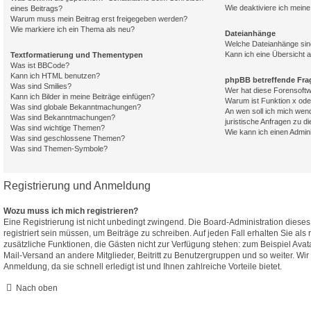
Wie deaktiviere ich mei
eines Beitrags?
Warum muss mein Beitrag erst freigegeben werden?
Wie markiere ich ein Thema als neu?
Dateianhänge
Welche Dateianhänge sin
Kann ich eine Übersicht a
Textformatierung und Thementypen
Was ist BBCode?
Kann ich HTML benutzen?
phpBB betreffende Fra
Was sind Smilies?
Wer hat diese Forensoftw
Kann ich Bilder in meine Beiträge einfügen?
Warum ist Funktion x oder
Was sind globale Bekanntmachungen?
An wen soll ich mich wen
Was sind Bekanntmachungen?
juristische Anfragen zu d
Was sind wichtige Themen?
Wie kann ich einen Admin
Was sind geschlossene Themen?
Was sind Themen-Symbole?
Registrierung und Anmeldung
Wozu muss ich mich registrieren?
Eine Registrierung ist nicht unbedingt zwingend. Die Board-Administration diese
registriert sein müssen, um Beiträge zu schreiben. Auf jeden Fall erhalten Sie als re
zusätzliche Funktionen, die Gästen nicht zur Verfügung stehen: zum Beispiel Avata
Mail-Versand an andere Mitglieder, Beitritt zu Benutzergruppen und so weiter. Wi
Anmeldung, da sie schnell erledigt ist und Ihnen zahlreiche Vorteile bietet.
Nach oben