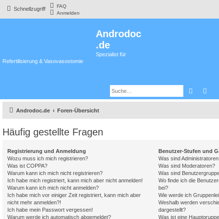
FAQ
Schnellzugriff
Anmelden
Androdoc
.de
Spezialist für
Refertilisierung & Vasovasostomie
Suche
Erw
Androdoc.de
Foren-Übersicht
Häufig gestellte Fragen
Registrierung und Anmeldung
Benutzer-Stufen und 
Wozu muss ich mich registrieren?
Was sind Administratoren
Was ist COPPA?
Was sind Moderatoren?
Warum kann ich mich nicht registrieren?
Was sind Benutzergrupp
Ich habe mich registriert, kann mich aber nicht anmelden!
Wo finde ich die Benutzer
Warum kann ich mich nicht anmelden?
bei?
Ich habe mich vor einiger Zeit registriert, kann mich aber
Wie werde ich Gruppenlei
nicht mehr anmelden?!
Weshalb werden verschie
Ich habe mein Passwort vergessen!
dargestellt?
Warum werde ich automatisch abgemeldet?
Was ist eine Hauptgrupp