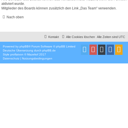
aktiviert wurde.
Mitglieder des Boards können zusätzlich den Link „Das Team“ verwenden.
Nach oben
Kontakt
Alle Cookies löschen
Alle Zeiten sind
UTC
Powered by
phpBB
® Forum Software © phpBB Limited
Deutsche Übersetzung durch
phpBB.de
Style
proflat
von ©
Mazeltof
2017
Datenschutz
|
Nutzungsbedingungen