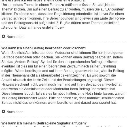
Wie erstelle ich ein neues Thema oder eine Antwort?
Um ein neues Thema in einem Forum zu eröffnen, müssen Sie auf „Neues
Thema“ klicken. Um auf einen Beitrag zu antworten, müssen Sie auf „Antworten“
klicken. Es könnte sein, dass eine Registrierung erforderlich ist, bevor Sie einen
Beitrag schreiben können. Ihre Berechtigungen sind jeweils am Ende der Foren-
und der Beitragsansicht aufgelistet. Z. B. „Sie dürfen neue Themen erstellen“,
„Sie dürfen Dateianhänge erstellen“ usw.
Nach oben
Wie kann ich einen Beitrag bearbeiten oder löschen?
Wenn Sie nicht Administrator oder Moderator sind, können Sie nur Ihre eigenen
Beiträge bearbeiten oder löschen. Sie können einen Beitrag bearbeiten, indem
Sie das „Ändere Beitrag“-Symbol für den entsprechenden Beitrag anklicken;
eventuell ist dies nur für einen begrenzten Zeitraum nach seiner Erstellung
möglich. Wenn bereits jemand auf Ihren Beitrag geantwortet hat, wird Ihr Beitrag
in der Themenansicht als überarbeitet gekennzeichnet. Es wird sowohl die
Anzahl als auch der letzte Zeitpunkt der Bearbeitungen angezeigt. Dieser
Hinweis erscheint nicht, wenn noch niemand auf Ihren Beitrag geantwortet hat
oder wenn ein Administrator oder Moderator Ihren Beitrag überarbeitet hat.
Diese können jedoch, falls sie es für nötig halten, eine Notiz hinterlassen, warum
Ihr Beitrag überarbeitet wurde. Bitte beachten Sie, dass normale Benutzer einen
Beitrag nicht löschen können, wenn bereits jemand darauf geantwortet hat.
Nach oben
Wie kann ich meinem Beitrag eine Signatur anfügen?