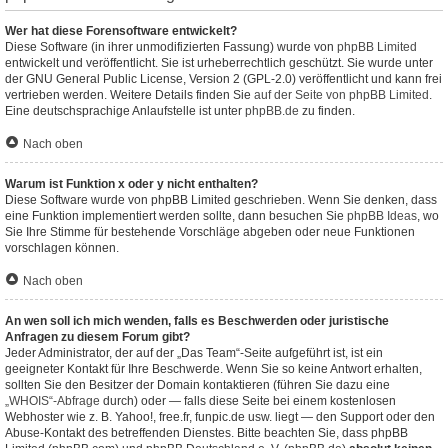
Wer hat diese Forensoftware entwickelt?
Diese Software (in ihrer unmodifizierten Fassung) wurde von
phpBB Limited
entwickelt und veröffentlicht. Sie ist urheberrechtlich geschützt. Sie wurde unter
der GNU General Public License, Version 2 (GPL-2.0) veröffentlicht und kann frei
vertrieben werden. Weitere Details finden Sie
auf der Seite von phpBB Limited
.
Eine deutschsprachige Anlaufstelle ist unter
phpBB.de
zu finden.
Nach oben
Warum ist Funktion x oder y nicht enthalten?
Diese Software wurde von phpBB Limited geschrieben. Wenn Sie denken, dass
eine Funktion implementiert werden sollte, dann besuchen Sie
phpBB Ideas
, wo
Sie Ihre Stimme für bestehende Vorschläge abgeben oder neue Funktionen
vorschlagen können.
Nach oben
An wen soll ich mich wenden, falls es Beschwerden oder juristische
Anfragen zu diesem Forum gibt?
Jeder Administrator, der auf der „Das Team“-Seite aufgeführt ist, ist ein
geeigneter Kontakt für Ihre Beschwerde. Wenn Sie so keine Antwort erhalten,
sollten Sie den Besitzer der Domain kontaktieren (führen Sie dazu eine
„WHOIS“-Abfrage
durch) oder — falls diese Seite bei einem kostenlosen
Webhoster wie z. B. Yahoo!, free.fr, funpic.de usw. liegt — den Support oder den
Abuse-Kontakt des betreffenden Dienstes. Bitte beachten Sie, dass phpBB