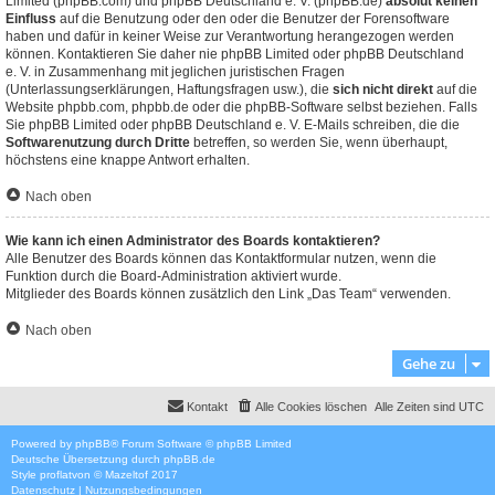
Limited (phpBB.com) und phpBB Deutschland e. V. (phpBB.de)
absolut keinen
Einfluss
auf die Benutzung oder den oder die Benutzer der Forensoftware
haben und dafür in keiner Weise zur Verantwortung herangezogen werden
können. Kontaktieren Sie daher nie phpBB Limited oder phpBB Deutschland
e. V. in Zusammenhang mit jeglichen juristischen Fragen
(Unterlassungserklärungen, Haftungsfragen usw.), die
sich nicht direkt
auf die
Website phpbb.com, phpbb.de oder die phpBB-Software selbst beziehen. Falls
Sie phpBB Limited oder phpBB Deutschland e. V. E-Mails schreiben, die die
Softwarenutzung durch Dritte
betreffen, so werden Sie, wenn überhaupt,
höchstens eine knappe Antwort erhalten.
Nach oben
Wie kann ich einen Administrator des Boards kontaktieren?
Alle Benutzer des Boards können das Kontaktformular nutzen, wenn die
Funktion durch die Board-Administration aktiviert wurde.
Mitglieder des Boards können zusätzlich den Link „Das Team“ verwenden.
Nach oben
Gehe zu
Kontakt
Alle Cookies löschen
Alle Zeiten sind
UTC
Powered by
phpBB
® Forum Software © phpBB Limited
Deutsche Übersetzung durch
phpBB.de
Style
proflat
von ©
Mazeltof
2017
Datenschutz
|
Nutzungsbedingungen