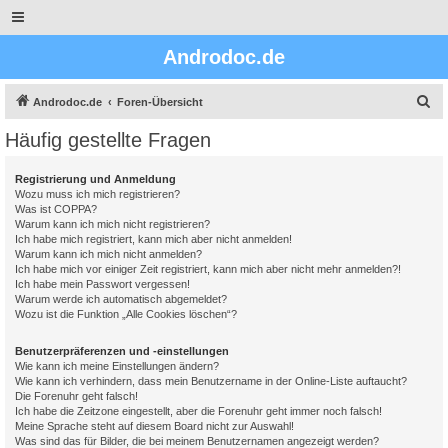
Androdoc.de
S
Androdoc.de
Foren-Übersicht
u
Häufig gestellte Fragen
c
h
Registrierung und Anmeldung
Wozu muss ich mich registrieren?
e
Was ist COPPA?
Warum kann ich mich nicht registrieren?
Ich habe mich registriert, kann mich aber nicht anmelden!
Warum kann ich mich nicht anmelden?
Ich habe mich vor einiger Zeit registriert, kann mich aber nicht mehr anmelden?!
Ich habe mein Passwort vergessen!
Warum werde ich automatisch abgemeldet?
Wozu ist die Funktion „Alle Cookies löschen“?
Benutzerpräferenzen und -einstellungen
Wie kann ich meine Einstellungen ändern?
Wie kann ich verhindern, dass mein Benutzername in der Online-Liste auftaucht?
Die Forenuhr geht falsch!
Ich habe die Zeitzone eingestellt, aber die Forenuhr geht immer noch falsch!
Meine Sprache steht auf diesem Board nicht zur Auswahl!
Was sind das für Bilder, die bei meinem Benutzernamen angezeigt werden?