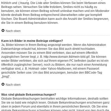
fröhlich und :( traurig. Die Liste aller Smilies können Sie beim Verfassen eines
Beitrags sehen. Versuchen Sie bitte trotzdem, Smilies nicht zu häufig zu
benutzen, sie können einen Beitrag schnell unlesbar machen und ein Moderator
könnte deshalb Ihren Beitrag entsprechend überarbeiten oder gar komplett
löschen. Die Board-Administration kann auch die Anzahl der Smilies begrenzen,
die Sie in einem Beitrag benutzen können.
Nach oben
Kann ich Bilder in meine Beiträge einfügen?
Ja, Bilder können in Ihrem Beitrag angezeigt werden. Wenn die Administration
Dateianhänge erlaubt hat, können Sie das Bild auch direkt hochladen.
Ansonsten müssen Sie zu einem Bild verlinken, das auf einem öffentlich
zugänglichen Server liegt, z. B. http://www.domain.tld/mein-bild.gif. Sie können
weder Bilder verlinken, die sich auf Ihrem eigenen PC befinden (außer es ist ein
öffentlich zugänglicher Server), noch zu Bildern, die nur nach einer Anmeldung
verfügbar sind, z. B. Hotmail- oder Yahoo-Mailboxen, mit einem Passwort
geschützte Seiten usw. Um das Bild anzuzeigen, benutze den BBCode-Tag
„[img]“.
Nach oben
Was sind globale Bekanntmachungen?
Globale Bekanntmachungen beinhalten wichtige Informationen, deshalb sollten
Sie sie so bald wie möglich lesen. Globale Bekanntmachungen erscheinen ganz
oben in jedem Forum und ebenfalls in Ihrem persönlichen Bereich. Ob Sie eine
globale Bekanntmachung schreiben können oder nicht, hängt von den durch die