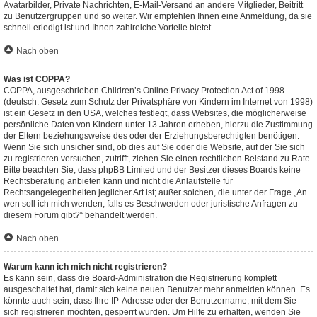
Avatarbilder, Private Nachrichten, E-Mail-Versand an andere Mitglieder, Beitritt
zu Benutzergruppen und so weiter. Wir empfehlen Ihnen eine Anmeldung, da sie
schnell erledigt ist und Ihnen zahlreiche Vorteile bietet.
Nach oben
Was ist COPPA?
COPPA, ausgeschrieben Children’s Online Privacy Protection Act of 1998
(deutsch: Gesetz zum Schutz der Privatsphäre von Kindern im Internet von 1998)
ist ein Gesetz in den USA, welches festlegt, dass Websites, die möglicherweise
persönliche Daten von Kindern unter 13 Jahren erheben, hierzu die Zustimmung
der Eltern beziehungsweise des oder der Erziehungsberechtigten benötigen.
Wenn Sie sich unsicher sind, ob dies auf Sie oder die Website, auf der Sie sich
zu registrieren versuchen, zutrifft, ziehen Sie einen rechtlichen Beistand zu Rate.
Bitte beachten Sie, dass phpBB Limited und der Besitzer dieses Boards keine
Rechtsberatung anbieten kann und nicht die Anlaufstelle für
Rechtsangelegenheiten jeglicher Art ist; außer solchen, die unter der Frage „An
wen soll ich mich wenden, falls es Beschwerden oder juristische Anfragen zu
diesem Forum gibt?“ behandelt werden.
Nach oben
Warum kann ich mich nicht registrieren?
Es kann sein, dass die Board-Administration die Registrierung komplett
ausgeschaltet hat, damit sich keine neuen Benutzer mehr anmelden können. Es
könnte auch sein, dass Ihre IP-Adresse oder der Benutzername, mit dem Sie
sich registrieren möchten, gesperrt wurden. Um Hilfe zu erhalten, wenden Sie