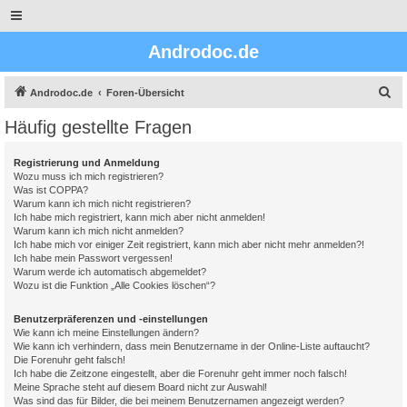
Androdoc.de
S
Androdoc.de
Foren-Übersicht
u
Häufig gestellte Fragen
c
h
Registrierung und Anmeldung
Wozu muss ich mich registrieren?
e
Was ist COPPA?
Warum kann ich mich nicht registrieren?
Ich habe mich registriert, kann mich aber nicht anmelden!
Warum kann ich mich nicht anmelden?
Ich habe mich vor einiger Zeit registriert, kann mich aber nicht mehr anmelden?!
Ich habe mein Passwort vergessen!
Warum werde ich automatisch abgemeldet?
Wozu ist die Funktion „Alle Cookies löschen“?
Benutzerpräferenzen und -einstellungen
Wie kann ich meine Einstellungen ändern?
Wie kann ich verhindern, dass mein Benutzername in der Online-Liste auftaucht?
Die Forenuhr geht falsch!
Ich habe die Zeitzone eingestellt, aber die Forenuhr geht immer noch falsch!
Meine Sprache steht auf diesem Board nicht zur Auswahl!
Was sind das für Bilder, die bei meinem Benutzernamen angezeigt werden?