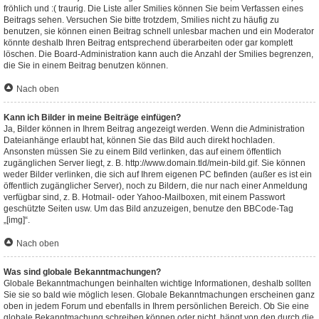
fröhlich und :( traurig. Die Liste aller Smilies können Sie beim Verfassen eines
Beitrags sehen. Versuchen Sie bitte trotzdem, Smilies nicht zu häufig zu
benutzen, sie können einen Beitrag schnell unlesbar machen und ein Moderator
könnte deshalb Ihren Beitrag entsprechend überarbeiten oder gar komplett
löschen. Die Board-Administration kann auch die Anzahl der Smilies begrenzen,
die Sie in einem Beitrag benutzen können.
Nach oben
Kann ich Bilder in meine Beiträge einfügen?
Ja, Bilder können in Ihrem Beitrag angezeigt werden. Wenn die Administration
Dateianhänge erlaubt hat, können Sie das Bild auch direkt hochladen.
Ansonsten müssen Sie zu einem Bild verlinken, das auf einem öffentlich
zugänglichen Server liegt, z. B. http://www.domain.tld/mein-bild.gif. Sie können
weder Bilder verlinken, die sich auf Ihrem eigenen PC befinden (außer es ist ein
öffentlich zugänglicher Server), noch zu Bildern, die nur nach einer Anmeldung
verfügbar sind, z. B. Hotmail- oder Yahoo-Mailboxen, mit einem Passwort
geschützte Seiten usw. Um das Bild anzuzeigen, benutze den BBCode-Tag
„[img]“.
Nach oben
Was sind globale Bekanntmachungen?
Globale Bekanntmachungen beinhalten wichtige Informationen, deshalb sollten
Sie sie so bald wie möglich lesen. Globale Bekanntmachungen erscheinen ganz
oben in jedem Forum und ebenfalls in Ihrem persönlichen Bereich. Ob Sie eine
globale Bekanntmachung schreiben können oder nicht, hängt von den durch die