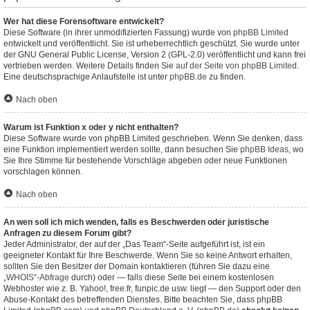
Wer hat diese Forensoftware entwickelt?
Diese Software (in ihrer unmodifizierten Fassung) wurde von
phpBB Limited
entwickelt und veröffentlicht. Sie ist urheberrechtlich geschützt. Sie wurde unter
der GNU General Public License, Version 2 (GPL-2.0) veröffentlicht und kann frei
vertrieben werden. Weitere Details finden Sie
auf der Seite von phpBB Limited
.
Eine deutschsprachige Anlaufstelle ist unter
phpBB.de
zu finden.
Nach oben
Warum ist Funktion x oder y nicht enthalten?
Diese Software wurde von phpBB Limited geschrieben. Wenn Sie denken, dass
eine Funktion implementiert werden sollte, dann besuchen Sie
phpBB Ideas
, wo
Sie Ihre Stimme für bestehende Vorschläge abgeben oder neue Funktionen
vorschlagen können.
Nach oben
An wen soll ich mich wenden, falls es Beschwerden oder juristische
Anfragen zu diesem Forum gibt?
Jeder Administrator, der auf der „Das Team“-Seite aufgeführt ist, ist ein
geeigneter Kontakt für Ihre Beschwerde. Wenn Sie so keine Antwort erhalten,
sollten Sie den Besitzer der Domain kontaktieren (führen Sie dazu eine
„WHOIS“-Abfrage
durch) oder — falls diese Seite bei einem kostenlosen
Webhoster wie z. B. Yahoo!, free.fr, funpic.de usw. liegt — den Support oder den
Abuse-Kontakt des betreffenden Dienstes. Bitte beachten Sie, dass phpBB