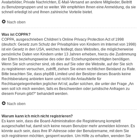
Avatarbilder, Private Nachrichten, E-Mail-Versand an andere Mitglieder, Beitritt
zu Benutzergruppen und so weiter. Wir empfehlen Ihnen eine Anmeldung, da sie
schnell erledigt ist und Ihnen zahlreiche Vorteile bietet.
Nach oben
Was ist COPPA?
COPPA, ausgeschrieben Children’s Online Privacy Protection Act of 1998
(deutsch: Gesetz zum Schutz der Privatsphäre von Kindern im Internet von 1998)
ist ein Gesetz in den USA, welches festlegt, dass Websites, die möglicherweise
persönliche Daten von Kindern unter 13 Jahren erheben, hierzu die Zustimmung
der Eltern beziehungsweise des oder der Erziehungsberechtigten benötigen.
Wenn Sie sich unsicher sind, ob dies auf Sie oder die Website, auf der Sie sich
zu registrieren versuchen, zutrifft, ziehen Sie einen rechtlichen Beistand zu Rate.
Bitte beachten Sie, dass phpBB Limited und der Besitzer dieses Boards keine
Rechtsberatung anbieten kann und nicht die Anlaufstelle für
Rechtsangelegenheiten jeglicher Art ist; außer solchen, die unter der Frage „An
wen soll ich mich wenden, falls es Beschwerden oder juristische Anfragen zu
diesem Forum gibt?“ behandelt werden.
Nach oben
Warum kann ich mich nicht registrieren?
Es kann sein, dass die Board-Administration die Registrierung komplett
ausgeschaltet hat, damit sich keine neuen Benutzer mehr anmelden können. Es
könnte auch sein, dass Ihre IP-Adresse oder der Benutzername, mit dem Sie
sich registrieren möchten, gesperrt wurden. Um Hilfe zu erhalten, wenden Sie