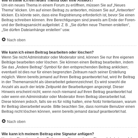
Wie erstelle ich ein neues Thema oder eine Antwort?
Um ein neues Thema in einem Forum zu eröffnen, müssen Sie auf „Neues
Thema“ klicken. Um auf einen Beitrag zu antworten, müssen Sie auf „Antworten“
klicken. Es könnte sein, dass eine Registrierung erforderlich ist, bevor Sie einen
Beitrag schreiben können. Ihre Berechtigungen sind jeweils am Ende der Foren-
und der Beitragsansicht aufgelistet. Z. B. „Sie dürfen neue Themen erstellen“,
„Sie dürfen Dateianhänge erstellen“ usw.
Nach oben
Wie kann ich einen Beitrag bearbeiten oder löschen?
Wenn Sie nicht Administrator oder Moderator sind, können Sie nur Ihre eigenen
Beiträge bearbeiten oder löschen. Sie können einen Beitrag bearbeiten, indem
Sie das „Ändere Beitrag“-Symbol für den entsprechenden Beitrag anklicken;
eventuell ist dies nur für einen begrenzten Zeitraum nach seiner Erstellung
möglich. Wenn bereits jemand auf Ihren Beitrag geantwortet hat, wird Ihr Beitrag
in der Themenansicht als überarbeitet gekennzeichnet. Es wird sowohl die
Anzahl als auch der letzte Zeitpunkt der Bearbeitungen angezeigt. Dieser
Hinweis erscheint nicht, wenn noch niemand auf Ihren Beitrag geantwortet hat
oder wenn ein Administrator oder Moderator Ihren Beitrag überarbeitet hat.
Diese können jedoch, falls sie es für nötig halten, eine Notiz hinterlassen, warum
Ihr Beitrag überarbeitet wurde. Bitte beachten Sie, dass normale Benutzer einen
Beitrag nicht löschen können, wenn bereits jemand darauf geantwortet hat.
Nach oben
Wie kann ich meinem Beitrag eine Signatur anfügen?