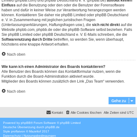
Limited (phpBB.com) und phpBB Deutschland e. V. (phpBB.de)
absolut keinen
Einfluss
auf die Benutzung oder den oder die Benutzer der Forensoftware
haben und dafür in keiner Weise zur Verantwortung herangezogen werden
können. Kontaktieren Sie daher nie phpBB Limited oder phpBB Deutschland
e. V. in Zusammenhang mit jeglichen juristischen Fragen
(Unterlassungserklärungen, Haftungsfragen usw.), die
sich nicht direkt
auf die
Website phpbb.com, phpbb.de oder die phpBB-Software selbst beziehen. Falls
Sie phpBB Limited oder phpBB Deutschland e. V. E-Mails schreiben, die die
Softwarenutzung durch Dritte
betreffen, so werden Sie, wenn überhaupt,
höchstens eine knappe Antwort erhalten.
Nach oben
Wie kann ich einen Administrator des Boards kontaktieren?
Alle Benutzer des Boards können das Kontaktformular nutzen, wenn die
Funktion durch die Board-Administration aktiviert wurde.
Mitglieder des Boards können zusätzlich den Link „Das Team“ verwenden.
Nach oben
Gehe zu
Kontakt
Alle Cookies löschen
Alle Zeiten sind
UTC
Powered by
phpBB
® Forum Software © phpBB Limited
Deutsche Übersetzung durch
phpBB.de
Style
proflat
von ©
Mazeltof
2017
Datenschutz
|
Nutzungsbedingungen