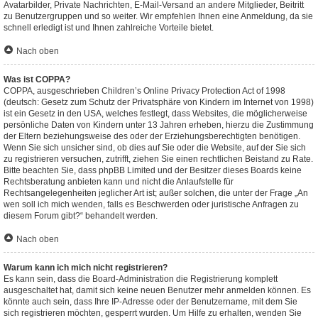
Avatarbilder, Private Nachrichten, E-Mail-Versand an andere Mitglieder, Beitritt
zu Benutzergruppen und so weiter. Wir empfehlen Ihnen eine Anmeldung, da sie
schnell erledigt ist und Ihnen zahlreiche Vorteile bietet.
Nach oben
Was ist COPPA?
COPPA, ausgeschrieben Children’s Online Privacy Protection Act of 1998
(deutsch: Gesetz zum Schutz der Privatsphäre von Kindern im Internet von 1998)
ist ein Gesetz in den USA, welches festlegt, dass Websites, die möglicherweise
persönliche Daten von Kindern unter 13 Jahren erheben, hierzu die Zustimmung
der Eltern beziehungsweise des oder der Erziehungsberechtigten benötigen.
Wenn Sie sich unsicher sind, ob dies auf Sie oder die Website, auf der Sie sich
zu registrieren versuchen, zutrifft, ziehen Sie einen rechtlichen Beistand zu Rate.
Bitte beachten Sie, dass phpBB Limited und der Besitzer dieses Boards keine
Rechtsberatung anbieten kann und nicht die Anlaufstelle für
Rechtsangelegenheiten jeglicher Art ist; außer solchen, die unter der Frage „An
wen soll ich mich wenden, falls es Beschwerden oder juristische Anfragen zu
diesem Forum gibt?“ behandelt werden.
Nach oben
Warum kann ich mich nicht registrieren?
Es kann sein, dass die Board-Administration die Registrierung komplett
ausgeschaltet hat, damit sich keine neuen Benutzer mehr anmelden können. Es
könnte auch sein, dass Ihre IP-Adresse oder der Benutzername, mit dem Sie
sich registrieren möchten, gesperrt wurden. Um Hilfe zu erhalten, wenden Sie