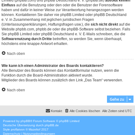
Limited (phpBB.com) und phpBB Deutschland e. V. (phpBB.de)
absolut keinen
Einfluss
auf die Benutzung oder den oder die Benutzer der Forensoftware
haben und dafür in keiner Weise zur Verantwortung herangezogen werden
können. Kontaktieren Sie daher nie phpBB Limited oder phpBB Deutschland
e. V. in Zusammenhang mit jeglichen juristischen Fragen
(Unterlassungserklärungen, Haftungsfragen usw.), die
sich nicht direkt
auf die
Website phpbb.com, phpbb.de oder die phpBB-Software selbst beziehen. Falls
Sie phpBB Limited oder phpBB Deutschland e. V. E-Mails schreiben, die die
Softwarenutzung durch Dritte
betreffen, so werden Sie, wenn überhaupt,
höchstens eine knappe Antwort erhalten.
Nach oben
Wie kann ich einen Administrator des Boards kontaktieren?
Alle Benutzer des Boards können das Kontaktformular nutzen, wenn die
Funktion durch die Board-Administration aktiviert wurde.
Mitglieder des Boards können zusätzlich den Link „Das Team“ verwenden.
Nach oben
Gehe zu
Kontakt
Alle Cookies löschen
Alle Zeiten sind
UTC
Powered by
phpBB
® Forum Software © phpBB Limited
Deutsche Übersetzung durch
phpBB.de
Style
proflat
von ©
Mazeltof
2017
Datenschutz
|
Nutzungsbedingungen