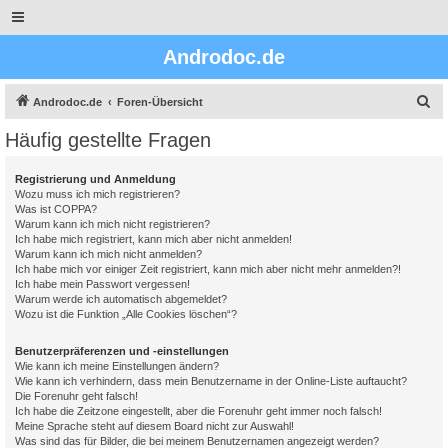
Androdoc.de
S
Androdoc.de
Foren-Übersicht
u
Häufig gestellte Fragen
c
h
Registrierung und Anmeldung
Wozu muss ich mich registrieren?
e
Was ist COPPA?
Warum kann ich mich nicht registrieren?
Ich habe mich registriert, kann mich aber nicht anmelden!
Warum kann ich mich nicht anmelden?
Ich habe mich vor einiger Zeit registriert, kann mich aber nicht mehr anmelden?!
Ich habe mein Passwort vergessen!
Warum werde ich automatisch abgemeldet?
Wozu ist die Funktion „Alle Cookies löschen“?
Benutzerpräferenzen und -einstellungen
Wie kann ich meine Einstellungen ändern?
Wie kann ich verhindern, dass mein Benutzername in der Online-Liste auftaucht?
Die Forenuhr geht falsch!
Ich habe die Zeitzone eingestellt, aber die Forenuhr geht immer noch falsch!
Meine Sprache steht auf diesem Board nicht zur Auswahl!
Was sind das für Bilder, die bei meinem Benutzernamen angezeigt werden?