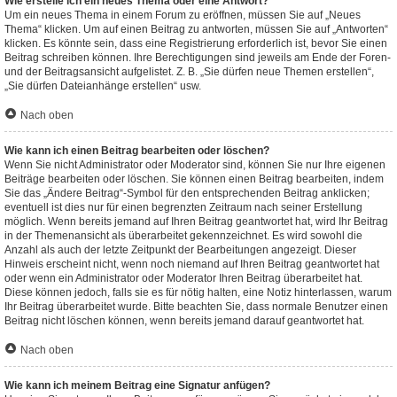
Wie erstelle ich ein neues Thema oder eine Antwort?
Um ein neues Thema in einem Forum zu eröffnen, müssen Sie auf „Neues
Thema“ klicken. Um auf einen Beitrag zu antworten, müssen Sie auf „Antworten“
klicken. Es könnte sein, dass eine Registrierung erforderlich ist, bevor Sie einen
Beitrag schreiben können. Ihre Berechtigungen sind jeweils am Ende der Foren-
und der Beitragsansicht aufgelistet. Z. B. „Sie dürfen neue Themen erstellen“,
„Sie dürfen Dateianhänge erstellen“ usw.
Nach oben
Wie kann ich einen Beitrag bearbeiten oder löschen?
Wenn Sie nicht Administrator oder Moderator sind, können Sie nur Ihre eigenen
Beiträge bearbeiten oder löschen. Sie können einen Beitrag bearbeiten, indem
Sie das „Ändere Beitrag“-Symbol für den entsprechenden Beitrag anklicken;
eventuell ist dies nur für einen begrenzten Zeitraum nach seiner Erstellung
möglich. Wenn bereits jemand auf Ihren Beitrag geantwortet hat, wird Ihr Beitrag
in der Themenansicht als überarbeitet gekennzeichnet. Es wird sowohl die
Anzahl als auch der letzte Zeitpunkt der Bearbeitungen angezeigt. Dieser
Hinweis erscheint nicht, wenn noch niemand auf Ihren Beitrag geantwortet hat
oder wenn ein Administrator oder Moderator Ihren Beitrag überarbeitet hat.
Diese können jedoch, falls sie es für nötig halten, eine Notiz hinterlassen, warum
Ihr Beitrag überarbeitet wurde. Bitte beachten Sie, dass normale Benutzer einen
Beitrag nicht löschen können, wenn bereits jemand darauf geantwortet hat.
Nach oben
Wie kann ich meinem Beitrag eine Signatur anfügen?