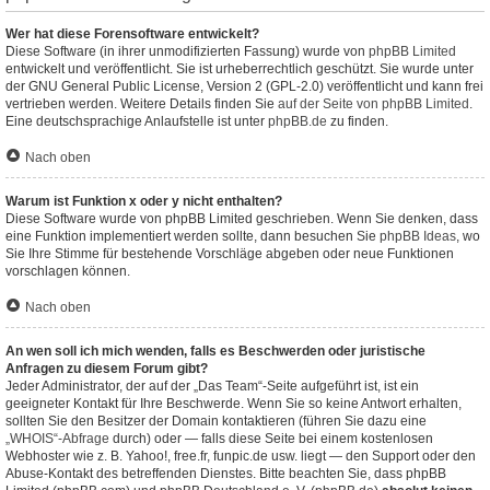
Wer hat diese Forensoftware entwickelt?
Diese Software (in ihrer unmodifizierten Fassung) wurde von
phpBB Limited
entwickelt und veröffentlicht. Sie ist urheberrechtlich geschützt. Sie wurde unter
der GNU General Public License, Version 2 (GPL-2.0) veröffentlicht und kann frei
vertrieben werden. Weitere Details finden Sie
auf der Seite von phpBB Limited
.
Eine deutschsprachige Anlaufstelle ist unter
phpBB.de
zu finden.
Nach oben
Warum ist Funktion x oder y nicht enthalten?
Diese Software wurde von phpBB Limited geschrieben. Wenn Sie denken, dass
eine Funktion implementiert werden sollte, dann besuchen Sie
phpBB Ideas
, wo
Sie Ihre Stimme für bestehende Vorschläge abgeben oder neue Funktionen
vorschlagen können.
Nach oben
An wen soll ich mich wenden, falls es Beschwerden oder juristische
Anfragen zu diesem Forum gibt?
Jeder Administrator, der auf der „Das Team“-Seite aufgeführt ist, ist ein
geeigneter Kontakt für Ihre Beschwerde. Wenn Sie so keine Antwort erhalten,
sollten Sie den Besitzer der Domain kontaktieren (führen Sie dazu eine
„WHOIS“-Abfrage
durch) oder — falls diese Seite bei einem kostenlosen
Webhoster wie z. B. Yahoo!, free.fr, funpic.de usw. liegt — den Support oder den
Abuse-Kontakt des betreffenden Dienstes. Bitte beachten Sie, dass phpBB