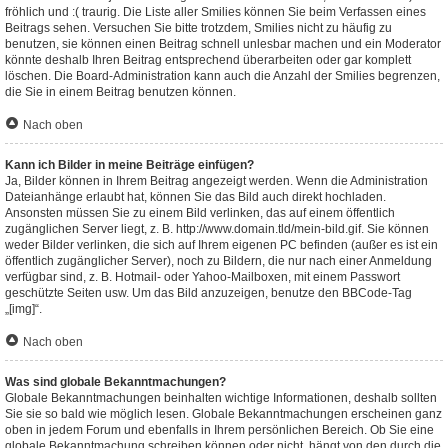
fröhlich und :( traurig. Die Liste aller Smilies können Sie beim Verfassen eines
Beitrags sehen. Versuchen Sie bitte trotzdem, Smilies nicht zu häufig zu
benutzen, sie können einen Beitrag schnell unlesbar machen und ein Moderator
könnte deshalb Ihren Beitrag entsprechend überarbeiten oder gar komplett
löschen. Die Board-Administration kann auch die Anzahl der Smilies begrenzen,
die Sie in einem Beitrag benutzen können.
Nach oben
Kann ich Bilder in meine Beiträge einfügen?
Ja, Bilder können in Ihrem Beitrag angezeigt werden. Wenn die Administration
Dateianhänge erlaubt hat, können Sie das Bild auch direkt hochladen.
Ansonsten müssen Sie zu einem Bild verlinken, das auf einem öffentlich
zugänglichen Server liegt, z. B. http://www.domain.tld/mein-bild.gif. Sie können
weder Bilder verlinken, die sich auf Ihrem eigenen PC befinden (außer es ist ein
öffentlich zugänglicher Server), noch zu Bildern, die nur nach einer Anmeldung
verfügbar sind, z. B. Hotmail- oder Yahoo-Mailboxen, mit einem Passwort
geschützte Seiten usw. Um das Bild anzuzeigen, benutze den BBCode-Tag
„[img]“.
Nach oben
Was sind globale Bekanntmachungen?
Globale Bekanntmachungen beinhalten wichtige Informationen, deshalb sollten
Sie sie so bald wie möglich lesen. Globale Bekanntmachungen erscheinen ganz
oben in jedem Forum und ebenfalls in Ihrem persönlichen Bereich. Ob Sie eine
globale Bekanntmachung schreiben können oder nicht, hängt von den durch die